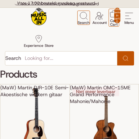
Skip to content
Voor 17:00 besteld, vandaag verstuurd
Voor 17:00 besteld, vandaag verstuurd
Total
items
in
cart:
Cart
0
Search
Account
Menu
Cart
Experience Store
Search
Products
(MaW) Martin DJR-10E Semi-
(MaW) Martin OMC-15ME
Niet meer leverbaar
Akoestische western gitaar
Grand Performance
Mahonie/Mahonie