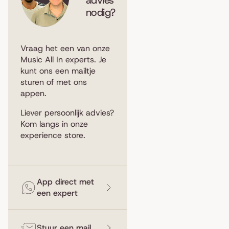
nodig?
Vraag het een van onze
Music All In experts. Je
kunt ons een
mailtje
sturen
of met ons
appen
.
Liever persoonlijk advies?
Kom langs in
onze
experience store
.
App direct met
een expert
Stuur een mail