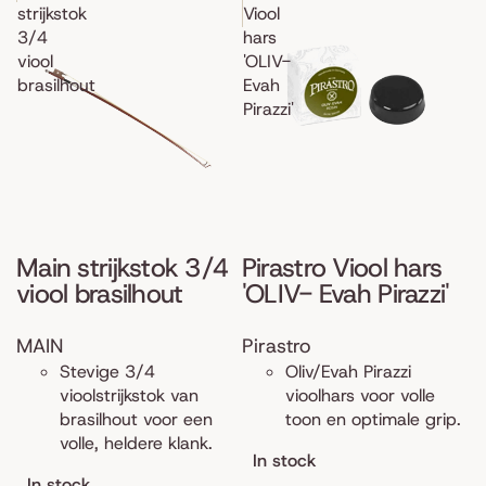
strijkstok
Viool
3/4
hars
viool
'OLIV-
brasilhout
Evah
Pirazzi'
Main strijkstok 3/4
Pirastro Viool hars
viool brasilhout
'OLIV- Evah Pirazzi'
MAIN
Pirastro
Stevige 3/4
Oliv/Evah Pirazzi
vioolstrijkstok van
vioolhars voor volle
brasilhout voor een
toon en optimale grip.
volle, heldere klank.
In stock
In stock