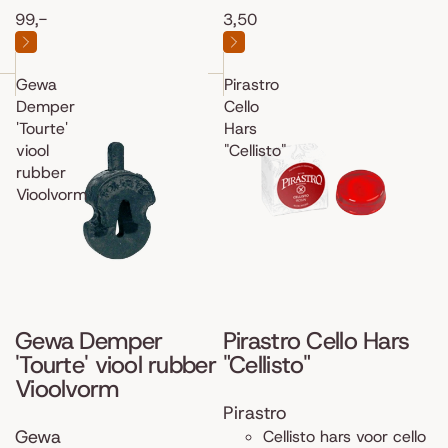
99,-
3,50
Gewa
Pirastro
Demper
Cello
'Tourte'
Hars
viool
"Cellisto"
rubber
Vioolvorm
Gewa Demper
Pirastro Cello Hars
'Tourte' viool rubber
"Cellisto"
Vioolvorm
Pirastro
Gewa
Cellisto hars voor cello