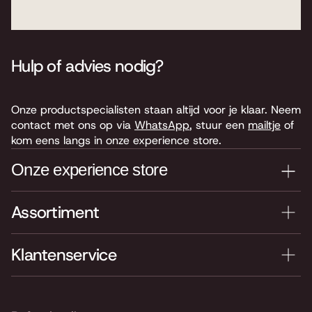
Hulp of advies nodig?
Onze productspecialisten staan altijd voor je klaar. Neem
contact met ons op via
WhatsApp
, stuur een
mailtje
of
kom eens langs in onze experience store.
Onze experience store
Assortiment
Je nieuwe instrument testen? Kom langs in onze winkel
van 4.000 m2 vol instrumenten, bladmuziek,
accessoires en onderdelen. Je vindt ons hier:
Klantenservice
Keyserswey 63
2201 CX Noordwijk
Routebeschrijving