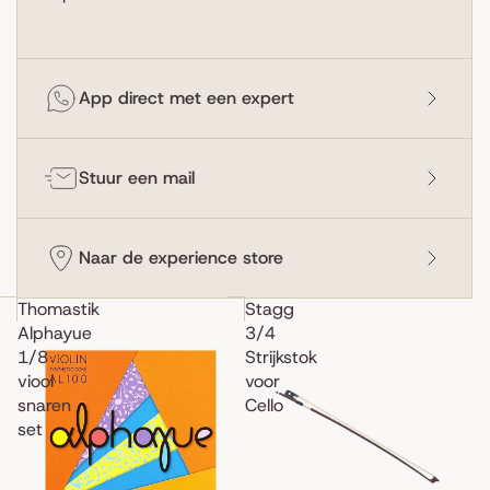
App direct met een expert
Stuur een mail
Naar de experience store
Thomastik
Stagg
Alphayue
3/4
1/8
Strijkstok
viool
voor
snaren
Cello
set