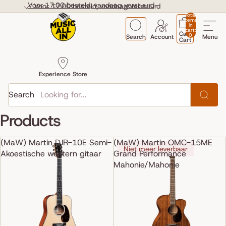
Skip to content
Voor 17:00 besteld, vandaag verstuurd
Voor 17:00 besteld, vandaag verstuurd
Total
items
in
cart:
Cart
0
Search
Account
Menu
Cart
Experience Store
Search
Products
(MaW) Martin DJR-10E Semi-
(MaW) Martin OMC-15ME
Niet meer leverbaar
Akoestische western gitaar
Grand Performance
Mahonie/Mahonie