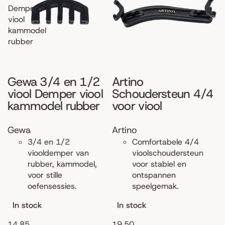
Demper
viool
kammodel
rubber
Gewa 3/4 en 1/2
Artino
viool Demper viool
Schoudersteun 4/4
kammodel rubber
voor viool
Gewa
Artino
3/4 en 1/2
Comfortabele 4/4
viooldemper van
vioolschoudersteun
rubber, kammodel,
voor stabiel en
voor stille
ontspannen
oefensessies.
speelgemak.
In stock
In stock
14,85
19,50