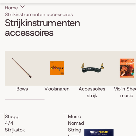
Home
Strijkinstrumenten accessoires
Strijkinstrumenten
accessoires
Bows
Vioolsnaren
Accessoires
Violin Sheet
strijk
music
Bows
Vioolsnaren
Accessoires
Violin She
strijk
music
Skip to results list
Stagg
Music
4/4
Nomad
Strijkstok
String