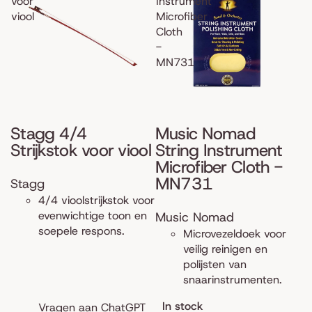
voor
Instrument
viool
Microfiber
Cloth
-
MN731
Stagg 4/4
Music Nomad
Strijkstok voor viool
String Instrument
Microfiber Cloth -
MN731
Stagg
4/4 vioolstrijkstok voor
evenwichtige toon en
Music Nomad
soepele respons.
Microvezeldoek voor
veilig reinigen en
polijsten van
snaarinstrumenten.
In stock
Vragen aan ChatGPT