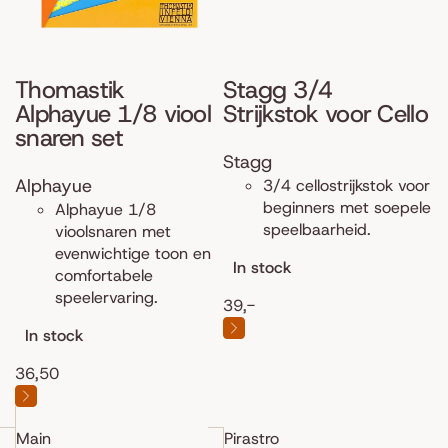
Thomastik
Stagg 3/4
Alphayue 1/8 viool
Strijkstok voor Cello
snaren set
Stagg
Alphayue
3/4 cellostrijkstok voor
beginners met soepele
Alphayue 1/8
speelbaarheid.
vioolsnaren met
evenwichtige toon en
In stock
comfortabele
speelervaring.
39,-
In stock
36,50
Main
Pirastro