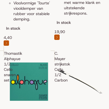
met warme klank en
Vioolvormige 'Tourte'
uitstekende
viooldemper van
strijkrespons.
rubber voor stabiele
demping.
In stock
In stock
19,90
4,40
Thomastik
C.
Alphayue
Mayer
1/2
strijkstok
Cello
Cello
snaren
1/2
set
Carbon