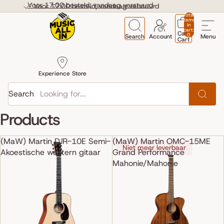
Skip to content
Voor 17:00 besteld, vandaag verstuurd
Voor 17:00 besteld, vandaag verstuurd
Total
items
in
cart:
Cart
0
Search
Account
Menu
Cart
Experience Store
Search
Products
(MaW) Martin DJR-10E Semi-
(MaW) Martin OMC-15ME
Niet meer leverbaar
Akoestische western gitaar
Grand Performance
Mahonie/Mahonie