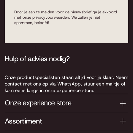
Door je aan te melden voor de nieuwsbrief ga je akkoord
met onze
privacyvoorwaarden
. We zullen je niet
spammen, beloofd!
Hulp of advies nodig?
Onze productspecialisten staan altijd voor je klaar. Neem
contact met ons op via
WhatsApp
, stuur een
mailtje
of
kom eens langs in onze experience store.
Onze experience store
Assortiment
Je nieuwe instrument testen? Kom langs in onze winkel
van 4.000 m2 vol instrumenten, bladmuziek,
accessoires en onderdelen. Je vindt ons hier: