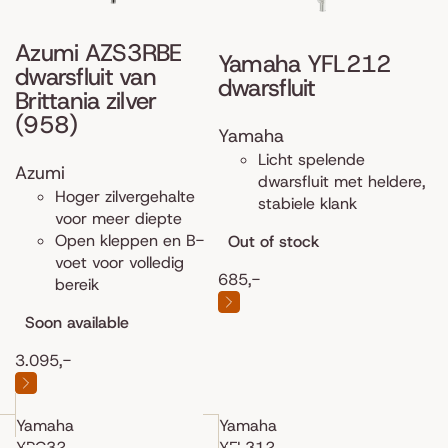
Azumi AZS3RBE
Yamaha YFL212
dwarsfluit van
dwarsfluit
Brittania zilver
(958)
Yamaha
Licht spelende
Azumi
dwarsfluit met heldere,
Hoger zilvergehalte
stabiele klank
voor meer diepte
Open kleppen en B-
Out of stock
voet voor volledig
685,-
bereik
Soon available
3.095,-
Yamaha
Yamaha
YPC32
YFL312