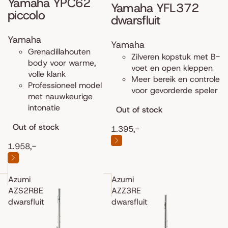
Yamaha YPC62
Yamaha YFL372
piccolo
dwarsfluit
Yamaha
Yamaha
Grenadillahouten
Zilveren kopstuk met B-
body voor warme,
voet en open kleppen
volle klank
Meer bereik en controle
Professioneel model
voor gevorderde speler
met nauwkeurige
intonatie
Out of stock
Out of stock
1.395,-
1.958,-
Azumi
Azumi
AZS2RBE
AZZ3RE
dwarsfluit
dwarsfluit