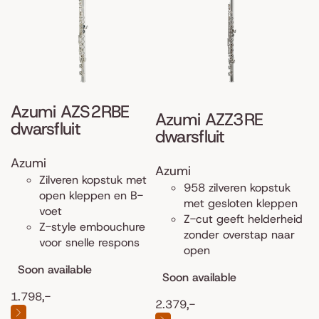
Azumi AZS2RBE
Azumi AZZ3RE
dwarsfluit
dwarsfluit
Azumi
Azumi
Zilveren kopstuk met
958 zilveren kopstuk
open kleppen en B-
met gesloten kleppen
voet
Z-cut geeft helderheid
Z-style embouchure
zonder overstap naar
voor snelle respons
open
Soon available
Soon available
1.798,-
2.379,-