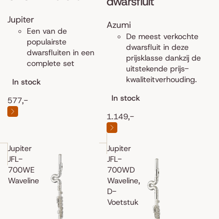
dwarsfluit
Jupiter
Azumi
Een van de
De meest verkochte
populairste
dwarsfluit in deze
dwarsfluiten in een
prijsklasse dankzij de
complete set
uitstekende prijs-
kwaliteitverhouding.
In stock
In stock
577,-
1.149,-
Jupiter
Jupiter
JFL-
JFL-
700WE
700WD
Waveline
Waveline,
D-
Voetstuk