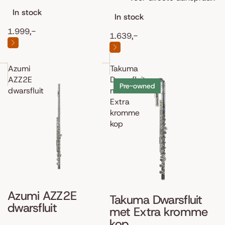
In stock
In stock
1.999,-
1.639,-
Azumi
Takuma
AZZ2E
Dwarsfluit
Pre-owned
dwarsfluit
met
Extra
kromme
kop
Azumi AZZ2E
Takuma Dwarsfluit
dwarsfluit
met Extra kromme
kop