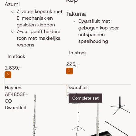
Azumi
Zilveren kopstuk met
Takuma
E-mechaniek en
Dwarsfluit met
gesloten kleppen
gebogen kop voor
Z-cut geeft heldere
ontspannen
toon met makkelijke
speelhouding
respons
In stock
In stock
225,-
1.639,-
Haynes
Dwarsfluit
AF485SE-
Starterset
Complete set
CO
Dwarsfluit