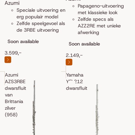
Azumi
Papageno-uitvoering
Speciale uitvoering en
met klassieke look
erg populair model
Zelfde specs als
Zelfde speelgevoel als
AZZ2RE met unieke
de 3RBE uitvoering
afwerking
Soon available
Soon available
3.599,-
2.149,-
Azumi
Yamaha
AZS3RBE
YFL212
dwarsfluit
dwarsfluit
van
Brittania
zilver
(958)