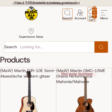
Skip to content
Voor 17:00 besteld, vandaag verstuurd
Voor 17:00 besteld, vandaag verstuurd
Total
items
in
cart:
Cart
0
Search
Account
Menu
Cart
Experience Store
Search
Products
(MaW) Martin DJR-10E Semi-
(MaW) Martin OMC-15ME
Niet meer leverbaar
Akoestische western gitaar
Grand Performance
Mahonie/Mahonie