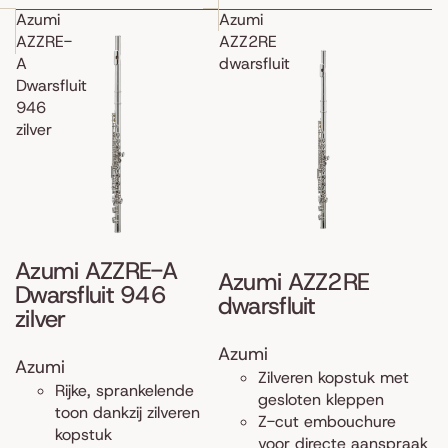
Azumi
Azumi
AZZRE-
AZZ2RE
A
dwarsfluit
Dwarsfluit
946
zilver
Azumi AZZRE-A
Azumi AZZ2RE
Dwarsfluit 946
dwarsfluit
zilver
Azumi
Azumi
Zilveren kopstuk met
Rijke, sprankelende
gesloten kleppen
toon dankzij zilveren
Z-cut embouchure
kopstuk
voor directe aanspraak