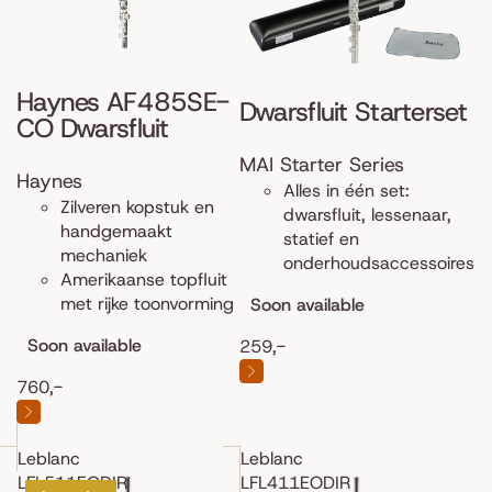
Haynes AF485SE-
Dwarsfluit Starterset
CO Dwarsfluit
MAI Starter Series
Haynes
Alles in één set:
Zilveren kopstuk en
dwarsfluit, lessenaar,
handgemaakt
statief en
mechaniek
onderhoudsaccessoires
Amerikaanse topfluit
met rijke toonvorming
Soon available
Soon available
259,-
760,-
Leblanc
Leblanc
LFL511EODIR
LFL411EODIR