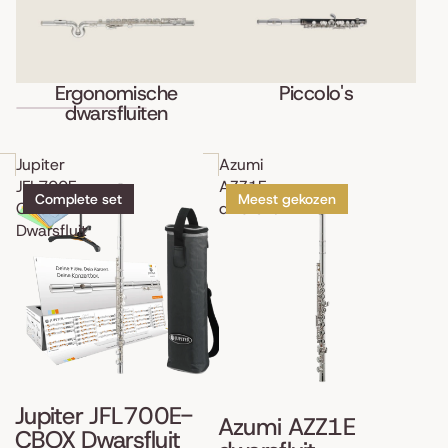
Ergonomische
Piccolo's
Skip to results list
dwarsfluiten
Jupiter
Azumi
JFL700E-
AZZ1E
Complete set
Meest gekozen
CBOX
dwarsfluit
Dwarsfluit
Jupiter JFL700E-
Azumi AZZ1E
CBOX Dwarsfluit