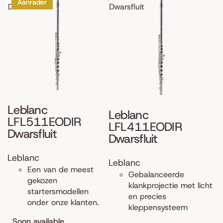
Aanrader
Dwarsfluit
Dwarsfluit
Leblanc
Leblanc
LFL511EODIR
LFL411EODIR
Dwarsfluit
Dwarsfluit
Leblanc
Leblanc
Een van de meest
Gebalanceerde
gekozen
klankprojectie met licht
startersmodellen
en precies
onder onze klanten.
kleppensysteem
Soon available