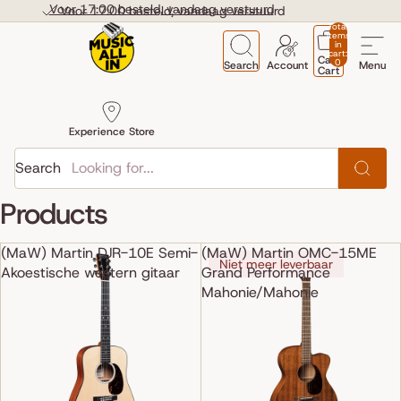
Skip to content
Voor 17:00 besteld, vandaag verstuurd
Voor 17:00 besteld, vandaag verstuurd
Total
items
in
cart:
Cart
0
Search
Account
Menu
Cart
Experience Store
Search
Products
(MaW) Martin DJR-10E Semi-
(MaW) Martin OMC-15ME
Niet meer leverbaar
Akoestische western gitaar
Grand Performance
Mahonie/Mahonie