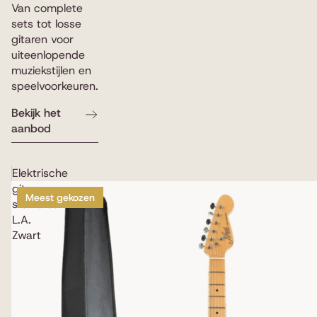
Van complete
sets tot losse
gitaren voor
uiteenlopende
muziekstijlen en
speelvoorkeuren.
Bekijk het
aanbod
Elektrische
gitaar
Meest gekozen
starterset
L.A.
Zwart