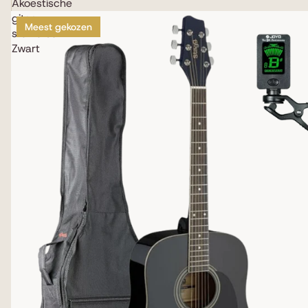
Akoestische
gitaar
Meest gekozen
starterset
Zwart