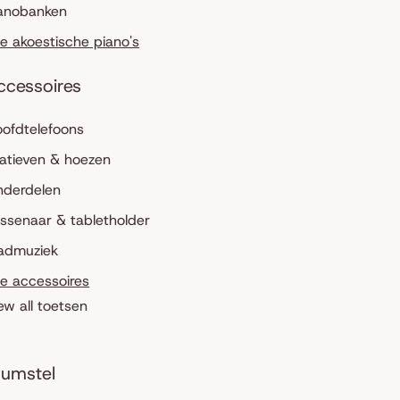
anobanken
le akoestische piano's
ccessoires
ofdtelefoons
atieven & hoezen
nderdelen
ssenaar & tabletholder
admuziek
le accessoires
ew all toetsen
umstel