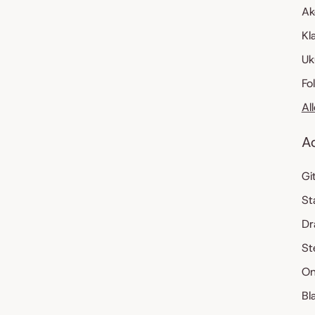
Ak
Kl
Uk
Fo
Al
A
Gi
St
Dr
St
On
Bl