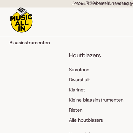
Skip to content
Voor 17:00 besteld, vandaag v
Voor 17:00 besteld, vandaag
Blaasinstrumenten
Houtblazers
Saxofoon
Dwarsfluit
Klarinet
Kleine blaasinstrumenten
Rieten
Alle houtblazers