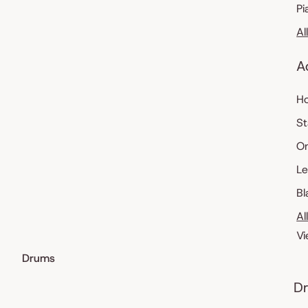
Pi
Al
A
Ho
St
O
Le
Bl
Al
Vi
Drums
Dr