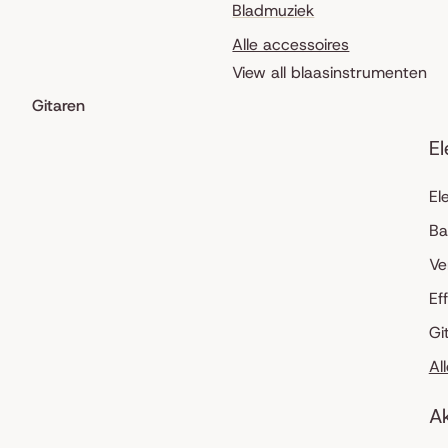
Bladmuziek
Alle accessoires
View all blaasinstrumenten
Gitaren
El
El
Ba
Ve
Ef
Gi
Al
Ak