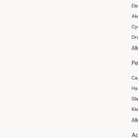
El
Ak
Cy
Dr
Al
Pe
Ca
Ha
Sl
Kl
Al
Ac