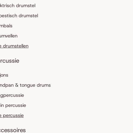
ektrisch drumstel
oestisch drumstel
mbals
umvellen
le drumstellen
rcussie
jons
ndpan & tongue drums
agpercussie
ein percussie
le percussie
cessoires