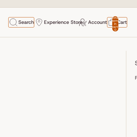
Total
items
Search
Experience Store
Account
Cart
in
cart:
0