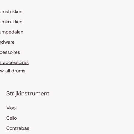
umstokken
umkrukken
umpedalen
rdware
cessoires
le accessoires
ew all drums
Strijkinstrument
Viool
Cello
Contrabas