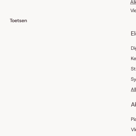
Al
Vi
Toetsen
E
Di
K
S
Sy
Al
A
Pi
Vl