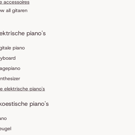
le accessoires
ew all gitaren
lektrische piano's
gitale piano
eyboard
tagepiano
nthesizer
le elektrische piano's
koestische piano's
ano
eugel