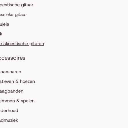
oestische gitaar
assieke gitaar
ulele
lk
le akoestische gitaren
ccessoires
taarsnaren
atieven & hoezen
aagbanden
emmen & spelen
derhoud
admuziek