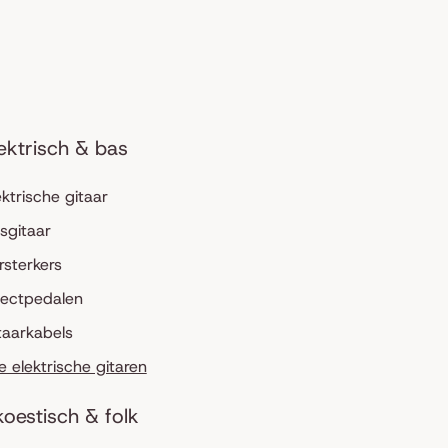
ektrisch & bas
ektrische gitaar
sgitaar
rsterkers
fectpedalen
taarkabels
le elektrische gitaren
oestisch & folk