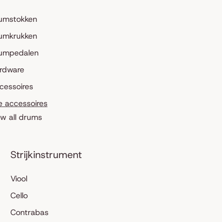
umstokken
umkrukken
umpedalen
rdware
cessoires
le accessoires
ew all drums
Strijkinstrument
Viool
Cello
Contrabas