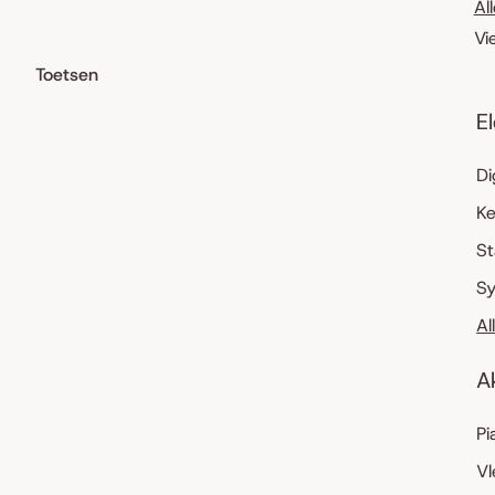
Al
Vi
Toetsen
E
Di
K
S
Sy
Al
A
Pi
Vl