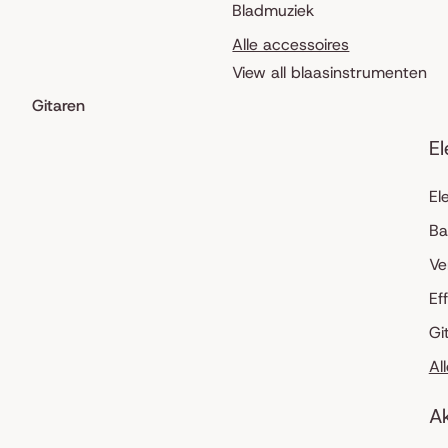
Bladmuziek
Alle accessoires
View all blaasinstrumenten
Gitaren
El
El
Ba
Ve
Ef
Gi
Al
Ak