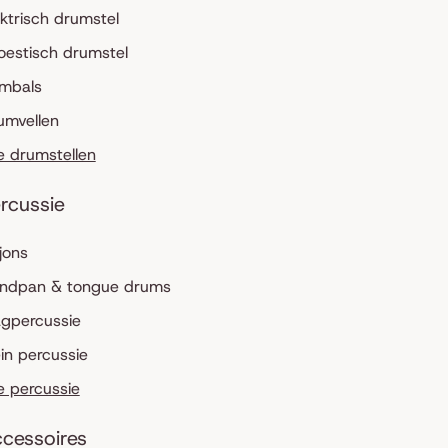
ektrisch drumstel
oestisch drumstel
mbals
umvellen
le drumstellen
rcussie
jons
ndpan & tongue drums
agpercussie
ein percussie
le percussie
cessoires