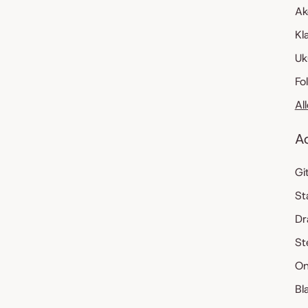
Ak
Kl
Uk
Fo
Al
A
Gi
St
Dr
St
On
Bl