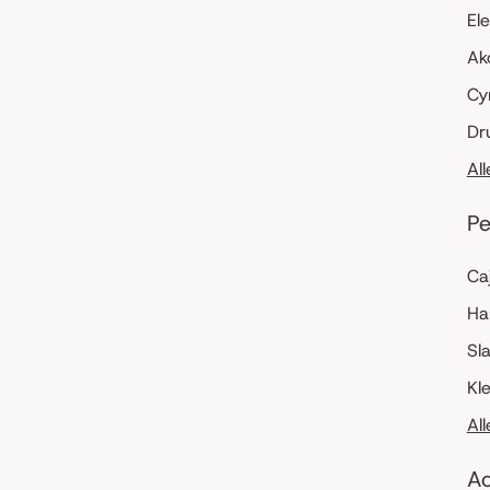
El
Ak
Cy
Dr
Al
Pe
Ca
Ha
Sl
Kl
Al
Ac