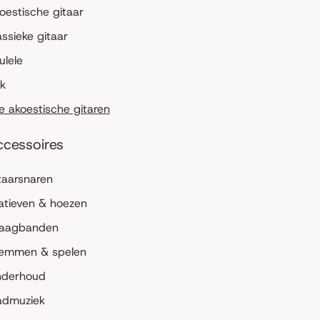
oestische gitaar
assieke gitaar
ulele
lk
le akoestische gitaren
ccessoires
taarsnaren
atieven & hoezen
aagbanden
emmen & spelen
derhoud
admuziek