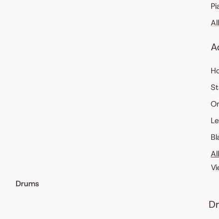
Pi
Al
A
Ho
St
O
Le
Bl
Al
Vi
Drums
Dr