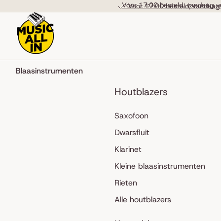
Skip to content
Voor 17:00 besteld, vandaag v
Voor 17:00 besteld, vandaag
Blaasinstrumenten
Houtblazers
Saxofoon
Dwarsfluit
Klarinet
Kleine blaasinstrumenten
Rieten
Alle houtblazers