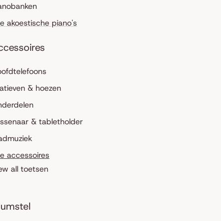
anobanken
le akoestische piano's
ccessoires
ofdtelefoons
atieven & hoezen
nderdelen
ssenaar & tabletholder
admuziek
le accessoires
ew all toetsen
umstel