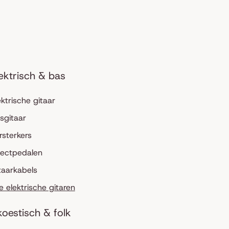
ektrisch & bas
ektrische gitaar
sgitaar
rsterkers
fectpedalen
taarkabels
le elektrische gitaren
oestisch & folk