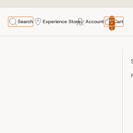
Total
items
Search
Experience Store
Account
Cart
in
cart:
0