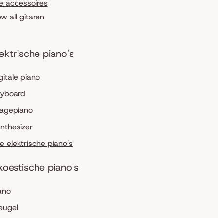
le accessoires
ew all gitaren
lektrische piano's
gitale piano
eyboard
tagepiano
nthesizer
le elektrische piano's
koestische piano's
ano
eugel