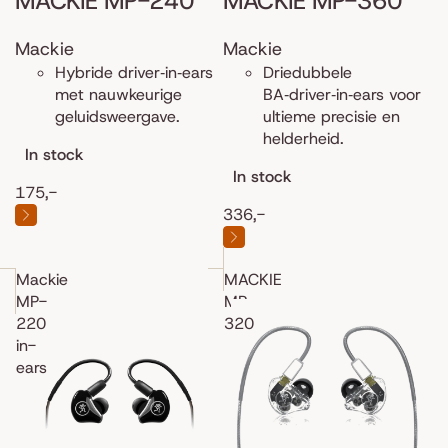
MACKIE MP-240
MACKIE MP-360
Mackie
Mackie
Hybride driver‑in‑ears
Driedubbele
met nauwkeurige
BA‑driver‑in‑ears voor
geluidsweergave.
ultieme precisie en
helderheid.
In stock
In stock
175,-
336,-
Mackie
MACKIE
MP-
MP-
220
320
in-
ears