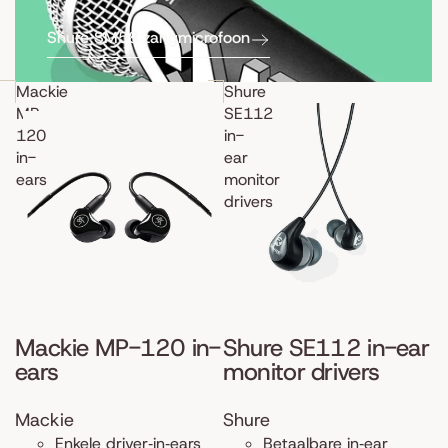
Shure SM58 zangmicrofoon
Mackie
Shure
MP-
SE112
120
in-
in-
ear
ears
monitor
drivers
Mackie MP-120 in-
Shure SE112 in-ear
ears
monitor drivers
Mackie
Shure
Enkele driver‑in‑ears
Betaalbare in‑ear