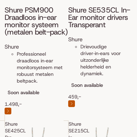
Shure PSM900
Shure SE535CL In-
Draadloos in-ear
Ear monitor drivers
monitor systeem
Transperant
(metalen belt-pack)
Shure
Shure
Drievoudige
driver‑in‑ears voor
Professioneel
uitzonderlijke
draadloos in‑ear
helderheid en
monitorsysteem met
dynamiek.
robuust metalen
beltpack.
Soon available
Soon available
459,-
1.498,-
Shure
Shure
SE425CL
SE215CL