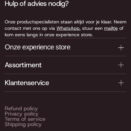
Hulp of advies nodig?
Onze productspecialisten staan altijd voor je klaar. Neem
contact met ons op via
WhatsApp
, stuur een
mailtje
of
kom eens langs in onze experience store.
Onze experience store
Assortiment
Je nieuwe instrument testen? Kom langs in onze winkel
van 4.000 m2 vol instrumenten, bladmuziek,
accessoires en onderdelen. Je vindt ons hier:
Klantenservice
Keyserswey 63
2201 CX Noordwijk
Routebeschrijving
Refund policy
Privacy policy
Openingstijden
Terms of service
Shipping policy