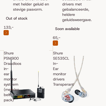
met helder geluid en
drivers met
stevige pasvorm.
gebalanceerde,
heldere
Out of stock
geluidsweergave.
133,-
Soon available
65,-
Shure
Shure
PSM900
SE535CL
Draadloos
In-
in-
Ear
ear
monitor
monitor
drivers
systeem
Transperant
(metalen
belt-
pack)