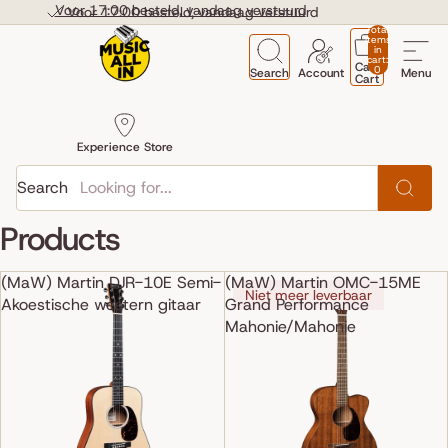
Skip to content
Voor 17:00 besteld, vandaag verstuurd
Voor 17:00 besteld, vandaag verstuurd
Total
items
in
cart:
Cart
0
Search
Account
Menu
Cart
Experience Store
Search
Products
(MaW) Martin DJR-10E Semi-
(MaW) Martin OMC-15ME
Niet meer leverbaar
Akoestische western gitaar
Grand Performance
Mahonie/Mahonie