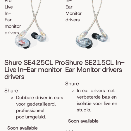
Pro
In-
Live
Ear
In-
Monitor
Ear
drivers
monitor
drivers
Shure SE425CL Pro
Shure SE215CL In-
Live In-Ear monitor
Ear Monitor drivers
drivers
Shure
Shure
In‑ear drivers met
verbeterde bas en
Dubbele driver‑in‑ears
isolatie voor live en
voor gedetailleerd,
studio.
professioneel
podiumgeluid.
Soon available
Soon available