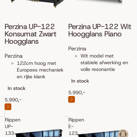
Perzina UP-122
Perzina UP-122 Wit
Konsumat Zwart
Hoogglans Piano
Hoogglans
Perzina
Perzina
Wit model met
stabiele afwerking en
122cm hoog met
volle resonantie
Europees mechaniek
en rijke klank
In stock
In stock
5.990,-
5.990,-
Rippen
Rippen
UP-
E-
133
123