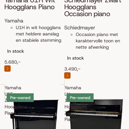
Hoogglans Piano
Hoogglans
Occasion piano
Yamaha
Schiedmayer
U1H in wit hoogglans
met heldere aanslag
Occasion piano met
en stabiele stemming
karaktervolle toon en
nette afwerking
In stock
In stock
5.680,-
3.490,-
Yamaha
Yamaha
U1E
LU-
Pre-owned
Pre-owned
Zwart
101
Hoogglans
Hoogglans
Piano
Zwart
Piano