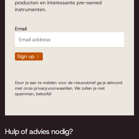
producten en interessante pre-owned
instrumenten.
Well, between pianos, there's a lot of difference. This is
how you have the standard house-chamber piano
Email
(upright piano). But besides,
Wings
(grand piano). Both
have their own characteristic features. Thus, the house-
room piano often has a bit more bass in its tone. Where
the Grand variant delivers a bit more bright and open
Sign up
sound. In the professional world, each one gets its own
place in music. Different from the private market. We
can see that there is more of a financial and spatial
consideration.
Door je aan te melden voor de nieuwsbrief ga je akkoord
met onze
privacyvoorwaarden
. We zullen je niet
spammen, beloofd!
So, how does a piano actually work?
Hulp of advies nodig?
The technique around a piano is a very complicated