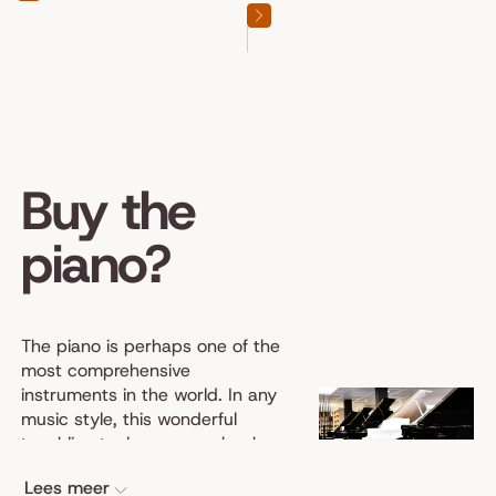
Buy the
piano?
The piano is perhaps one of the
most comprehensive
instruments in the world. In any
music style, this wonderful
touchline tool can come back.
From classic pieces in its own
Lees meer
simplicity, up to the powerful tire