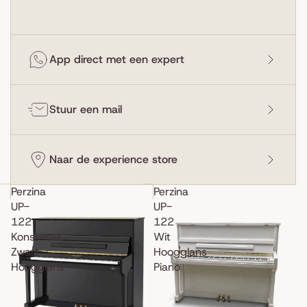
App direct met een expert
Stuur een mail
Naar de experience store
Perzina
Perzina
UP-
UP-
122
122
Konsumat
Wit
Zwart
Hoogglans
Hoogglans
Piano