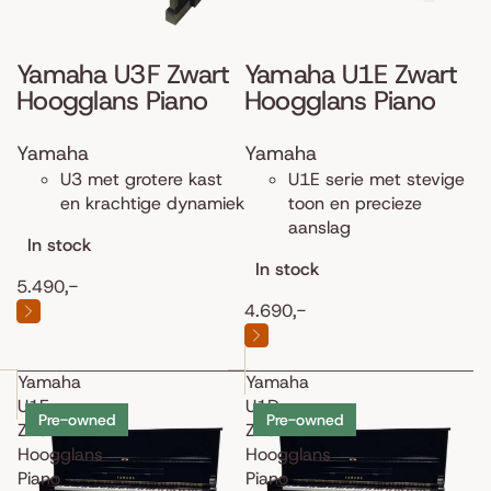
Yamaha U3F Zwart
Yamaha U1E Zwart
Hoogglans Piano
Hoogglans Piano
Yamaha
Yamaha
U3 met grotere kast
U1E serie met stevige
en krachtige dynamiek
toon en precieze
aanslag
In stock
In stock
5.490,-
4.690,-
Yamaha
Yamaha
U1E
U1D
Pre-owned
Pre-owned
Zwart
Zwart
Hoogglans
Hoogglans
Piano
Piano