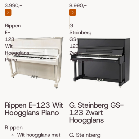
3.990,-
8.990,-
Rippen
G.
E-
Steinberg
123
GS-
Wit
123
Hoogglans
Zwart
Piano
Hoogglans
Rippen E-123 Wit
G. Steinberg GS-
Hoogglans Piano
123 Zwart
Hoogglans
Rippen
G. Steinberg
Wit hoogglans met