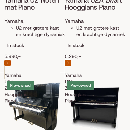
Yamaha U2 Noten
Yamaha U2A Zwart
mat Piano
Hoogglans Piano
Yamaha
Yamaha
U2 met grotere kast
U2 met grotere kast
en krachtige dynamiek
en krachtige dynamiek
In stock
In stock
5.990,-
5.290,-
Yamaha
Yamaha
U3F
U1E
Pre-owned
Pre-owned
Zwart
Zwart
Hoogglans
Hoogglans
Piano
Piano