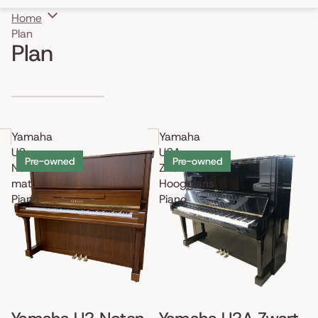
Home
Plan
Plan
Skip to results list
Yamaha
Yamaha
U2
U2A
Pre-owned
Pre-owned
Noten
Zwart
mat
Hoogglans
Piano
Piano