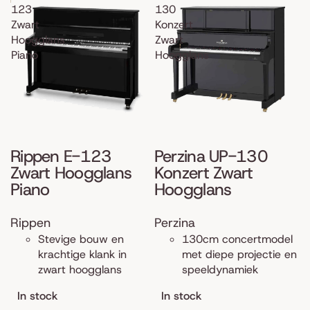
123
130
Zwart
Konzert
Hoogglans
Zwart
Piano
Hoogglans
Rippen E-123
Perzina UP-130
Zwart Hoogglans
Konzert Zwart
Piano
Hoogglans
Rippen
Perzina
Stevige bouw en
130cm concertmodel
krachtige klank in
met diepe projectie en
zwart hoogglans
speeldynamiek
In stock
In stock