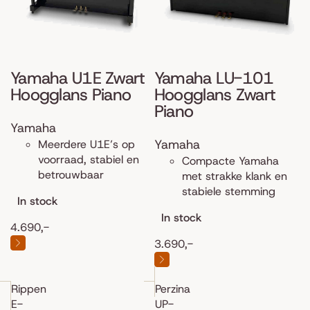
Yamaha U1E Zwart
Yamaha LU-101
Hoogglans Piano
Hoogglans Zwart
Piano
Yamaha
Yamaha
Meerdere U1E’s op
voorraad, stabiel en
Compacte Yamaha
betrouwbaar
met strakke klank en
stabiele stemming
In stock
In stock
4.690,-
3.690,-
Rippen
Perzina
E-
UP-