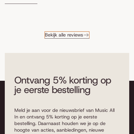
work. How it can that this
instrument is so incredibly well
known is not a riddle for most
people. The sweet tones that
come to you, through the
Bekijk alle reviews
enclosures of this worldly
instrument. Falling to almost
everyone is well in the taste. But,
what do you want to watch for
now, if you want to buy a piano
yourself?
Ontvang 5% korting op
je eerste bestelling
Meld je aan voor de nieuwsbrief van Music All
In en ontvang 5% korting op je eerste
bestelling. Daarnaast houden we je op de
hoogte van acties, aanbiedingen, nieuwe
Pianos and wings