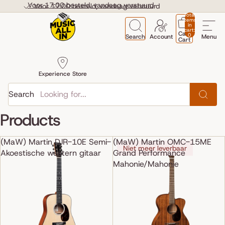
Skip to content
Voor 17:00 besteld, vandaag verstuurd
Voor 17:00 besteld, vandaag verstuurd
Total
items
in
cart:
Cart
0
Search
Account
Menu
Cart
Experience Store
Search
Products
(MaW) Martin DJR-10E Semi-
(MaW) Martin OMC-15ME
Niet meer leverbaar
Akoestische western gitaar
Grand Performance
Mahonie/Mahonie