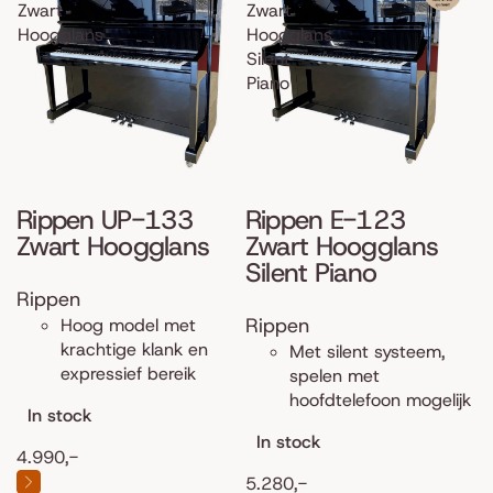
Zwart
Zwart
Hoogglans
Hoogglans
Silent
Piano
Rippen UP-133
Rippen E-123
Zwart Hoogglans
Zwart Hoogglans
Silent Piano
Rippen
Rippen
Hoog model met
krachtige klank en
Met silent systeem,
expressief bereik
spelen met
hoofdtelefoon mogelijk
In stock
In stock
4.990,-
5.280,-