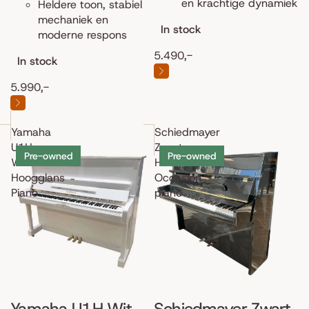
en krachtige dynamiek
Heldere toon, stabiel
mechaniek en
In stock
moderne respons
5.490,-
In stock
5.990,-
Yamaha
Schiedmayer
U1H
Zwart
Pre-owned
Pre-owned
Wit
Hoogglans
Hoogglans
Occasion
Piano
piano
Yamaha U1H Wit
Schiedmayer Zwart