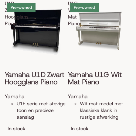
U1D
U1G
Pre-owned
Pre-owned
Zwart
Wit
Hoogglans
Mat
Piano
Piano
Yamaha U1D Zwart
Yamaha U1G Wit
Hoogglans Piano
Mat Piano
Yamaha
Yamaha
U1E serie met stevige
Wit mat model met
toon en precieze
klassieke klank in
aanslag
rustige afwerking
In stock
In stock