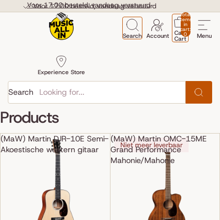
Skip to content
Voor 17:00 besteld, vandaag verstuurd
Voor 17:00 besteld, vandaag verstuurd
Total
items
in
cart:
Cart
0
Search
Account
Menu
Cart
Experience Store
Search
Products
(MaW) Martin DJR-10E Semi-
(MaW) Martin OMC-15ME
Niet meer leverbaar
Akoestische western gitaar
Grand Performance
Mahonie/Mahonie