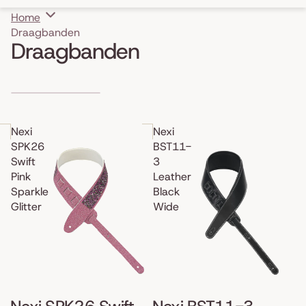
Home
Draagbanden
Draagbanden
Skip to results list
Nexi
Nexi
SPK26
BST11-
Swift
3
Pink
Leather
Sparkle
Black
Glitter
Wide