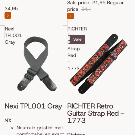
Sale price
21,95
Regular
24,95
price
34,-
Nexi
RICHTER
TPL001
Retro
Sale
Gray
Guitar
Strap
Red
-
1773
Nexi TPL001 Gray
RICHTER Retro
Guitar Strap Red -
1773
NX
Neutrale grijstint met
comfortabel en exact
Richter