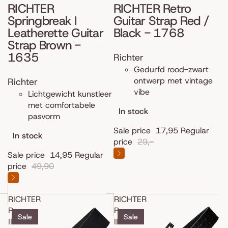
RICHTER
RICHTER Retro
Springbreak I
Guitar Strap Red /
Leatherette Guitar
Black - 1768
Strap Brown -
1635
Richter
Gedurfd rood-zwart
ontwerp met vintage
Richter
vibe
Lichtgewicht kunstleer
met comfortabele
In stock
pasvorm
Sale price
17,95
Regular
In stock
price
29,-
Sale price
14,95
Regular
price
49,90
RICHTER
RICHTER
Raw
Raw
Sale
Sale
III
II