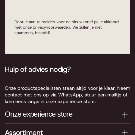
Door je aan te melden voor de nieuwsbrief ga je akkoord
met onze
privacyvoorwaarden
. We zullen je niet
spammen, beloofd!
Hulp of advies nodig?
Onze productspecialisten staan altijd voor je klaar. Neem
contact met ons op via
WhatsApp
, stuur een
mailtje
of
kom eens langs in onze experience store.
Onze experience store
Assortiment
Je nieuwe instrument testen? Kom langs in onze winkel