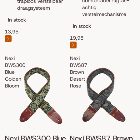
comfortabel rugtas-
traploos verstelbaar
achtig
draagsysteem
verstelmechanisme
In stock
In stock
13,95
19,95
Nexi
Nexi
BWS300
BWS87
Blue
Brown
Golden
Desert
Bloom
Rose
Nexi BWS300 Blue
Nexi BWS87 Brown