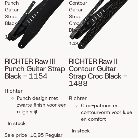
Punch
Contour
Guitar
Guitar
Strap
Strap
Black
Croc
-
Black
1154
-
1488
RICHTER Raw III
RICHTER Raw II
Punch Guitar Strap
Contour Guitar
Black - 1154
Strap Croc Black -
1488
Richter
Richter
Punch design met
zwarte finish voor een
Croc-patroon en
ruige stijl
contourvorm voor luxe
en comfort
In stock
In stock
Sale price
16,95
Regular