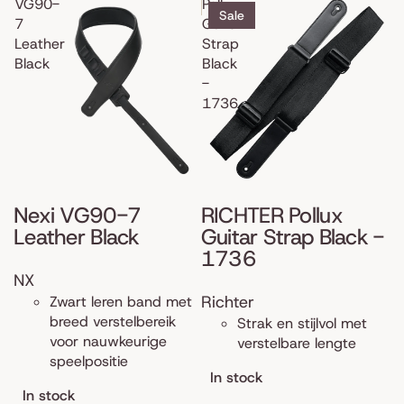
VG90-
Pollux
Sale
7
Guitar
Leather
Strap
Black
Black
-
1736
Nexi VG90-7
RICHTER Pollux
Leather Black
Guitar Strap Black -
1736
NX
Richter
Zwart leren band met
breed verstelbereik
Strak en stijlvol met
voor nauwkeurige
verstelbare lengte
speelpositie
In stock
In stock