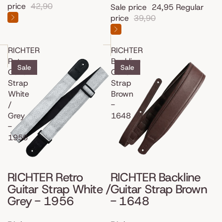
price
42,90
Sale price
24,95
Regular
price
39,90
RICHTER
RICHTER
Retro
Backline
Sale
Sale
Guitar
Guitar
Strap
Strap
White
Brown
/
-
Grey
1648
-
1956
RICHTER Retro
RICHTER Backline
Guitar Strap White /
Guitar Strap Brown
Grey - 1956
- 1648