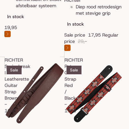
afstelbaar systeem
Diep rood retrodesign
met stevige grip
In stock
In stock
19,95
Sale price
17,95
Regular
price
29,-
RICHTER
RICHTER
Springbreak
Retro
Sale
Sale
I
Guitar
Leatherette
Strap
Guitar
Red
Strap
/
Brown
Black
-
-
1635
1768