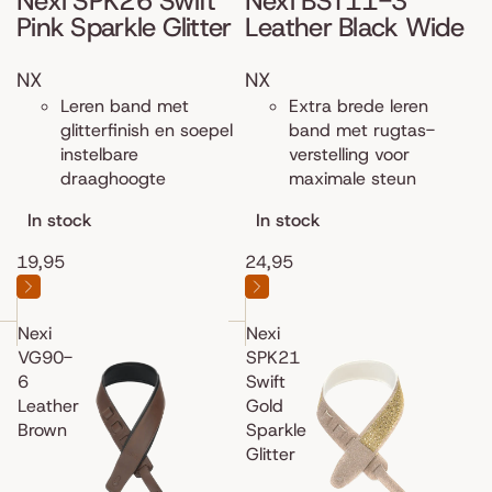
Nexi SPK26 Swift
Nexi BST11-3
Pink Sparkle Glitter
Leather Black Wide
NX
NX
Leren band met
Extra brede leren
glitterfinish en soepel
band met rugtas-
instelbare
verstelling voor
draaghoogte
maximale steun
In stock
In stock
19,95
24,95
Nexi
Nexi
VG90-
SPK21
6
Swift
Leather
Gold
Brown
Sparkle
Glitter