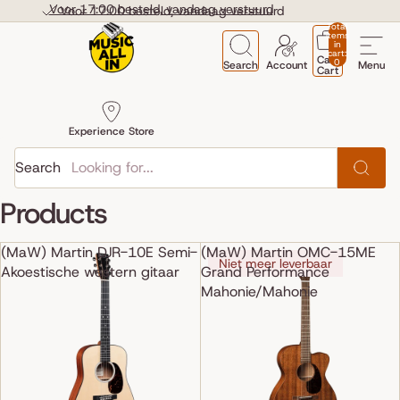
Skip to content
Voor 17:00 besteld, vandaag verstuurd
Voor 17:00 besteld, vandaag verstuurd
Total
items
in
cart:
Cart
0
Search
Account
Menu
Cart
Experience Store
Search
Products
(MaW) Martin DJR-10E Semi-
(MaW) Martin OMC-15ME
Niet meer leverbaar
Akoestische western gitaar
Grand Performance
Mahonie/Mahonie