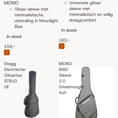
MONO
Universele gitaar
sleeve met
Gitaar sleeve met
minimalistisch en veilig
minimalistische
draagcomfort
uitstraling in Moonlight
Blue
In stock
In stock
163,-
159,-
Stagg
MONO
Electrische
M80
Gitaartas
Sleeve
STB10
2.0
UE
Dreadnought
Ash