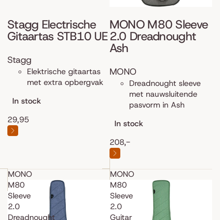
Stagg Electrische
MONO M80 Sleeve
Gitaartas STB10 UE
2.0 Dreadnought
Ash
Stagg
MONO
Elektrische gitaartas
met extra opbergvak
Dreadnought sleeve
met nauwsluitende
In stock
pasvorm in Ash
29,95
In stock
208,-
MONO
MONO
M80
M80
Sleeve
Sleeve
2.0
2.0
Dreadnought
Guitar