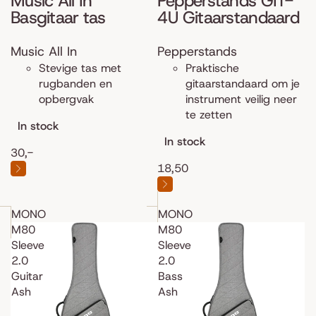
Music All In
Pepperstands GIT-
Basgitaar tas
4U Gitaarstandaard
Music All In
Pepperstands
Stevige tas met
Praktische
rugbanden en
gitaarstandaard om je
opbergvak
instrument veilig neer
te zetten
In stock
In stock
30,-
18,50
MONO
MONO
M80
M80
Sleeve
Sleeve
2.0
2.0
Guitar
Bass
Ash
Ash