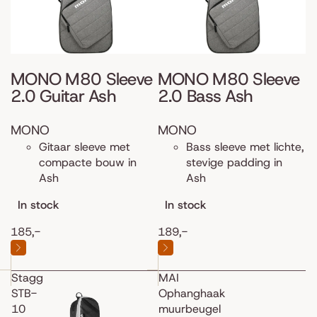
MONO M80 Sleeve
MONO M80 Sleeve
2.0 Guitar Ash
2.0 Bass Ash
MONO
MONO
Gitaar sleeve met
Bass sleeve met lichte,
compacte bouw in
stevige padding in
Ash
Ash
In stock
In stock
185,-
189,-
Stagg
MAI
STB-
Ophanghaak
10
muurbeugel