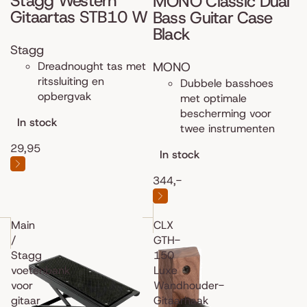
Stagg Western
MONO Classic Dual
Gitaartas STB10 W
Bass Guitar Case
Black
Stagg
MONO
Dreadnought tas met
ritssluiting en
Dubbele basshoes
opbergvak
met optimale
bescherming voor
In stock
twee instrumenten
29,95
In stock
344,-
Main
CLX
/
GTH-
Stagg
150
voetenbank
Luxe
voor
Wandhouder-
gitaar
Gitaarhaak