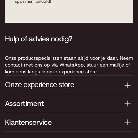
spammen, beloofd!
Hulp of advies nodig?
Onze productspecialisten staan altijd voor je klaar. Neem
contact met ons op via
WhatsApp
, stuur een
mailtje
of
kom eens langs in onze experience store.
Onze experience store
Assortiment
Je nieuwe instrument testen? Kom langs in onze winkel
van 4.000 m2 vol instrumenten, bladmuziek,
accessoires en onderdelen. Je vindt ons hier:
Klantenservice
Keyserswey 63
2201 CX Noordwijk