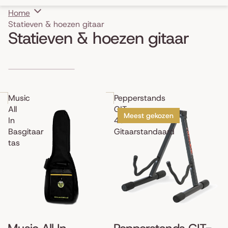
Home
Statieven & hoezen gitaar
Statieven & hoezen gitaar
Skip to results list
Music
Pepperstands
All
GIT-
Meest gekozen
In
4U
Basgitaar
Gitaarstandaard
tas