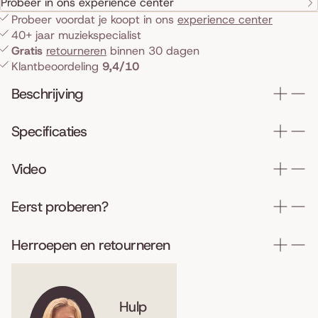
Probeer in ons experience center
Probeer voordat je koopt in ons
experience center
40+ jaar muziekspecialist
Gratis
retourneren
binnen 30 dagen
Klantbeoordeling
9,4/10
Beschrijving
Specificaties
Video
Eerst proberen?
Herroepen en retourneren
Hulp