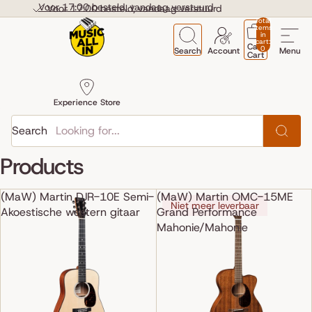
Skip to content
Voor 17:00 besteld, vandaag verstuurd
Voor 17:00 besteld, vandaag verstuurd
Total
items
in
cart:
Cart
0
Search
Account
Menu
Cart
Experience Store
Search
Products
(MaW) Martin DJR-10E Semi-
(MaW) Martin OMC-15ME
Niet meer leverbaar
Akoestische western gitaar
Grand Performance
Mahonie/Mahonie