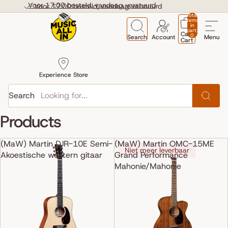
Skip to content
Voor 17:00 besteld, vandaag verstuurd
Voor 17:00 besteld, vandaag verstuurd
Total
items
in
cart:
Cart
0
Search
Account
Menu
Cart
Experience Store
Search
Products
(MaW) Martin DJR-10E Semi-
(MaW) Martin OMC-15ME
Niet meer leverbaar
Akoestische western gitaar
Grand Performance
Mahonie/Mahonie