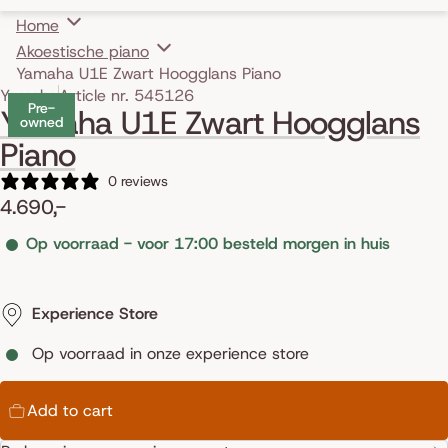
Home
Akoestische piano
Yamaha U1E Zwart Hoogglans Piano
Skip to product information
Yamaha
Article nr. 545126
Pre-
Yamaha U1E Zwart Hoogglans
owned
Piano
0 reviews
4.690,-
Op voorraad - voor 17:00 besteld morgen in huis
Experience Store
Op voorraad in onze experience store
Add to cart