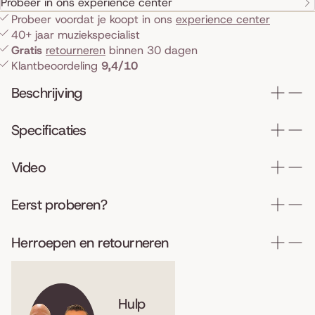
Probeer in ons experience center
Probeer voordat je koopt in ons
experience center
40+ jaar muziekspecialist
Gratis
retourneren
binnen 30 dagen
Klantbeoordeling
9,4/10
Beschrijving
Specificaties
Video
Eerst proberen?
Herroepen en retourneren
Hulp