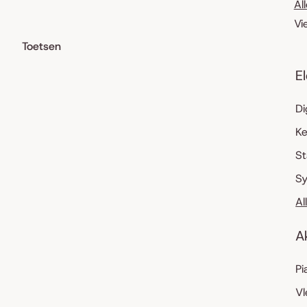
Al
Vi
Toetsen
E
Di
K
S
Sy
Al
A
Pi
Vl