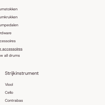
umstokken
umkrukken
umpedalen
rdware
cessoires
le accessoires
ew all drums
Strijkinstrument
Viool
Cello
Contrabas