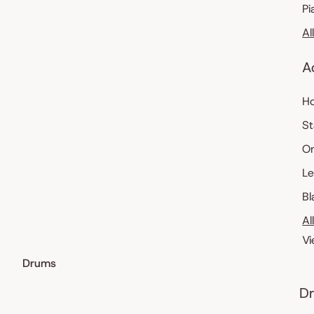
Pi
Al
A
Ho
St
O
Le
Bl
Al
Vi
Drums
Dr