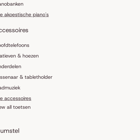
anobanken
le akoestische piano's
ccessoires
ofdtelefoons
atieven & hoezen
nderdelen
ssenaar & tabletholder
admuziek
le accessoires
ew all toetsen
umstel