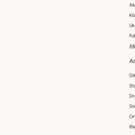
Ak
Kl
Uk
Fo
Al
A
Gi
St
Dr
St
On
Bl