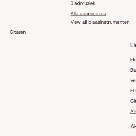
Bladmuziek
Alle accessoires
View all blaasinstrumenten
Gitaren
El
El
Ba
Ve
Ef
Gi
Al
Ak