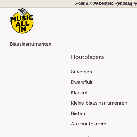
Skip to content
Voor 17:00 besteld, vandaag v
Voor 17:00 besteld, vandaag
Blaasinstrumenten
Houtblazers
Saxofoon
Dwarsfluit
Klarinet
Kleine blaasinstrumenten
Rieten
Alle houtblazers