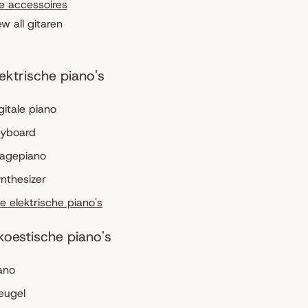
le accessoires
ew all gitaren
lektrische piano's
gitale piano
eyboard
tagepiano
nthesizer
le elektrische piano's
koestische piano's
ano
eugel