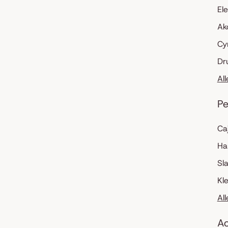
El
Ak
Cy
Dr
Al
Pe
Ca
Ha
Sl
Kl
Al
Ac