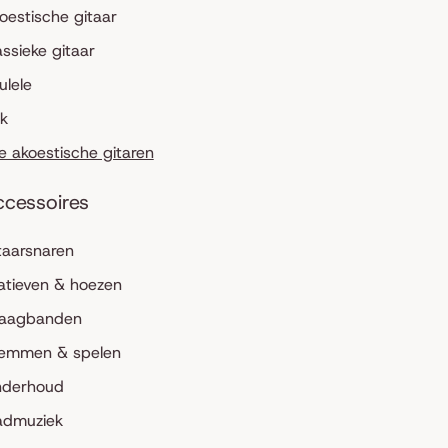
oestische gitaar
assieke gitaar
ulele
lk
le akoestische gitaren
ccessoires
taarsnaren
atieven & hoezen
aagbanden
emmen & spelen
derhoud
admuziek