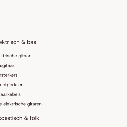
ektrisch & bas
ektrische gitaar
sgitaar
rsterkers
fectpedalen
taarkabels
le elektrische gitaren
oestisch & folk