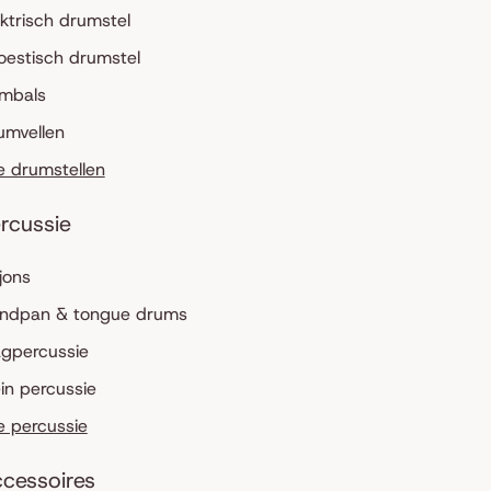
ektrisch drumstel
oestisch drumstel
mbals
umvellen
le drumstellen
rcussie
jons
ndpan & tongue drums
agpercussie
ein percussie
le percussie
cessoires