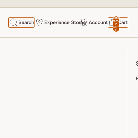
Total
items
Search
Experience Store
Account
Cart
in
cart:
0