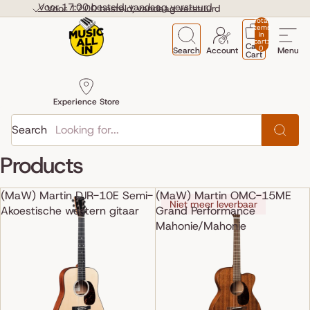
Skip to content
Voor 17:00 besteld, vandaag verstuurd
Voor 17:00 besteld, vandaag verstuurd
Total
items
in
cart:
Cart
0
Search
Account
Menu
Cart
Experience Store
Search
Products
(MaW) Martin DJR-10E Semi-
(MaW) Martin OMC-15ME
Niet meer leverbaar
Akoestische western gitaar
Grand Performance
Mahonie/Mahonie