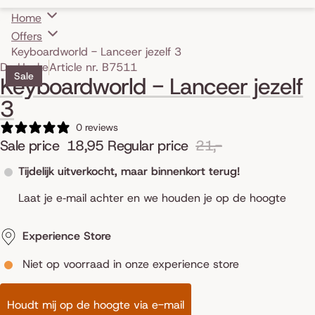
Home
Offers
Keyboardworld - Lanceer jezelf 3
Skip to product information
De Haske
Article nr. B7511
Sale
Keyboardworld - Lanceer jezelf
3
0 reviews
Sale price
18,95
Regular price
21,-
Tijdelijk uitverkocht, maar binnenkort terug!
Laat je e‑mail achter en we houden je op de hoogte
Experience Store
Niet op voorraad in onze experience store
Houdt mij op de hoogte via e-mail