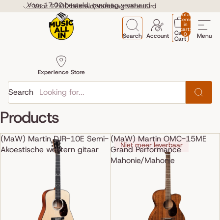
Skip to content
Voor 17:00 besteld, vandaag verstuurd
Voor 17:00 besteld, vandaag verstuurd
Total
items
in
cart:
Cart
0
Search
Account
Menu
Cart
Experience Store
Search
Products
(MaW) Martin DJR-10E Semi-
(MaW) Martin OMC-15ME
Niet meer leverbaar
Akoestische western gitaar
Grand Performance
Mahonie/Mahonie