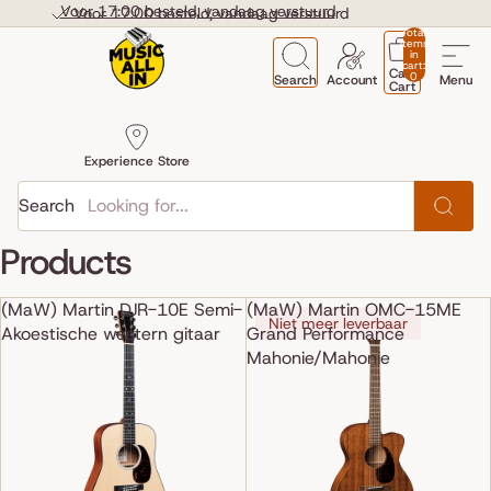
Skip to content
Voor 17:00 besteld, vandaag verstuurd
Voor 17:00 besteld, vandaag verstuurd
Total
items
in
cart:
Cart
0
Search
Account
Menu
Cart
Experience Store
Search
Products
(MaW) Martin DJR-10E Semi-
(MaW) Martin OMC-15ME
Niet meer leverbaar
Akoestische western gitaar
Grand Performance
Mahonie/Mahonie