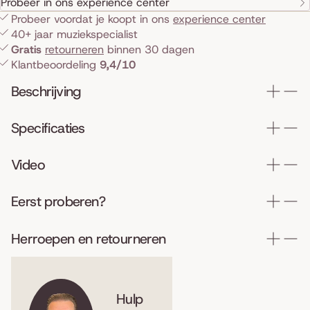
Probeer in ons experience center
Probeer voordat je koopt in ons
experience center
40+ jaar muziekspecialist
Gratis
retourneren
binnen 30 dagen
Klantbeoordeling
9,4/10
Beschrijving
Specificaties
Video
Eerst proberen?
Herroepen en retourneren
Hulp