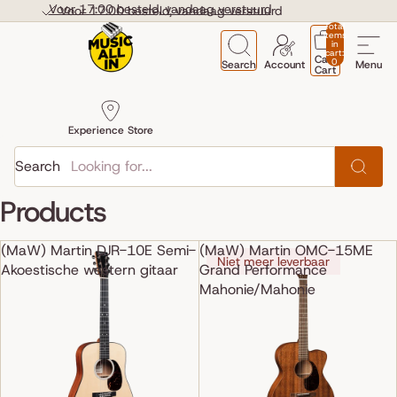
Skip to content
Voor 17:00 besteld, vandaag verstuurd
Voor 17:00 besteld, vandaag verstuurd
Total
items
in
cart:
Cart
0
Search
Account
Menu
Cart
Experience Store
Search
Products
(MaW) Martin DJR-10E Semi-
(MaW) Martin OMC-15ME
Niet meer leverbaar
Akoestische western gitaar
Grand Performance
Mahonie/Mahonie