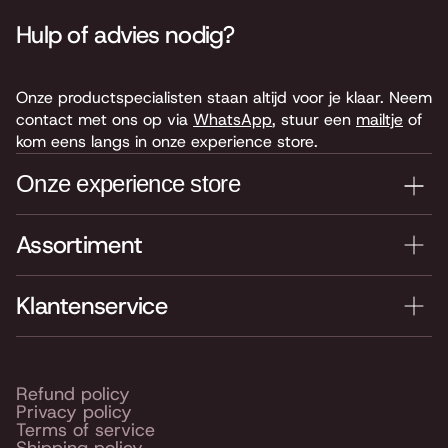
Hulp of advies nodig?
Onze productspecialisten staan altijd voor je klaar. Neem
contact met ons op via
WhatsApp
, stuur een
mailtje
of
kom eens langs in onze experience store.
Onze experience store
Assortiment
Je nieuwe instrument testen? Kom langs in onze winkel
van 4.000 m2 vol instrumenten, bladmuziek,
accessoires en onderdelen. Je vindt ons hier:
Klantenservice
Keyserswey 63
2201 CX Noordwijk
Routebeschrijving
Refund policy
Privacy policy
Openingstijden
Terms of service
Shipping policy