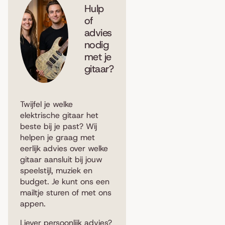
Hulp
of
advies
nodig
met je
gitaar?
Twijfel je welke
elektrische gitaar het
beste bij je past? Wij
helpen je graag met
eerlijk advies over welke
gitaar aansluit bij jouw
speelstijl, muziek en
budget. Je kunt ons een
mailtje sturen
of met ons
appen
.
Liever persoonlijk advies?