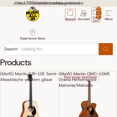
Skip to content
Voor 17:00 besteld, vandaag verstuurd
Voor 17:00 besteld, vandaag verstuurd
Total
items
in
cart:
Cart
0
Search
Account
Menu
Cart
Experience Store
Search
Products
(MaW) Martin DJR-10E Semi-
(MaW) Martin OMC-15ME
Niet meer leverbaar
Akoestische western gitaar
Grand Performance
Mahonie/Mahonie