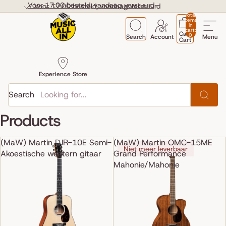
Skip to content
Voor 17:00 besteld, vandaag verstuurd
Voor 17:00 besteld, vandaag verstuurd
Total
items
in
cart:
Cart
0
Search
Account
Menu
Cart
Experience Store
Search
Products
(MaW) Martin DJR-10E Semi-
(MaW) Martin OMC-15ME
Niet meer leverbaar
Akoestische western gitaar
Grand Performance
Mahonie/Mahonie