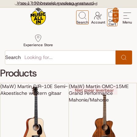
Skip to content
Voor 17:00 besteld, vandaag verstuurd
Voor 17:00 besteld, vandaag verstuurd
Total
items
in
cart:
Cart
0
Search
Account
Menu
Cart
Experience Store
Search
Products
(MaW) Martin DJR-10E Semi-
(MaW) Martin OMC-15ME
Niet meer leverbaar
Akoestische western gitaar
Grand Performance
Mahonie/Mahonie