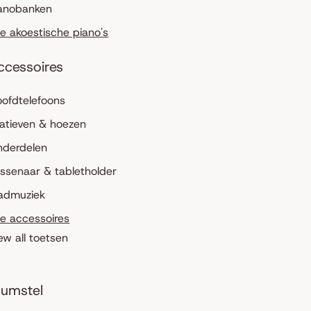
anobanken
le akoestische piano's
ccessoires
ofdtelefoons
atieven & hoezen
nderdelen
ssenaar & tabletholder
admuziek
le accessoires
ew all toetsen
umstel