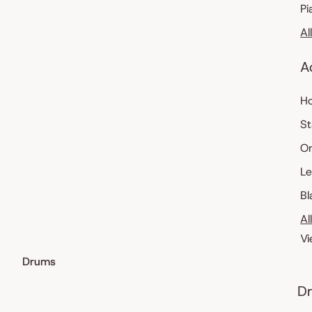
Pi
Al
A
Ho
St
O
Le
Bl
Al
Vi
Drums
Dr