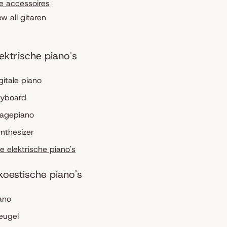
le accessoires
ew all gitaren
lektrische piano's
gitale piano
eyboard
tagepiano
nthesizer
le elektrische piano's
koestische piano's
ano
eugel