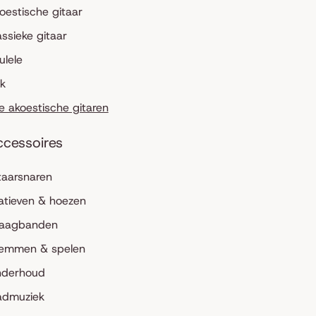
oestische gitaar
assieke gitaar
ulele
lk
le akoestische gitaren
ccessoires
taarsnaren
atieven & hoezen
aagbanden
emmen & spelen
derhoud
admuziek