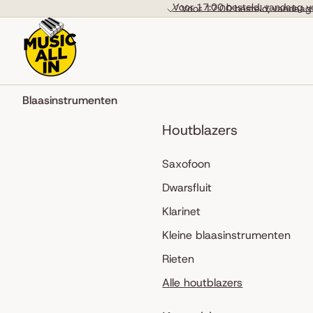
Skip to content
Voor 17:00 besteld, vandaag v
Voor 17:00 besteld, vandaag
Blaasinstrumenten
Houtblazers
Saxofoon
Dwarsfluit
Klarinet
Kleine blaasinstrumenten
Rieten
Alle houtblazers