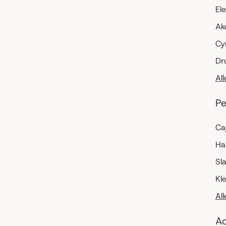
El
Ak
Cy
Dr
Al
Pe
Ca
Ha
Sl
Kl
Al
Ac