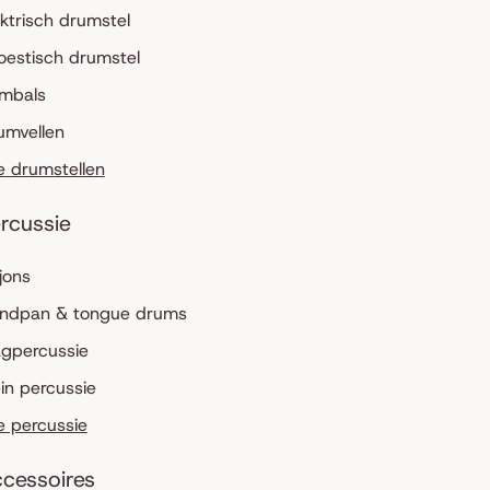
ektrisch drumstel
oestisch drumstel
mbals
umvellen
le drumstellen
rcussie
jons
ndpan & tongue drums
agpercussie
ein percussie
le percussie
cessoires