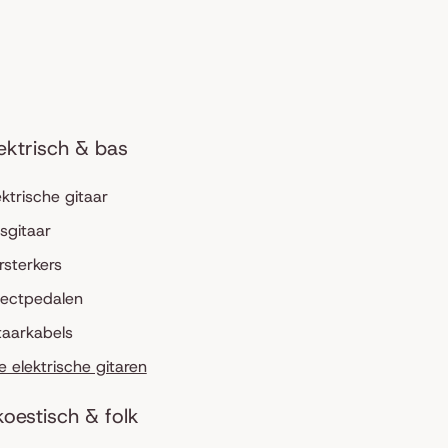
ektrisch & bas
ektrische gitaar
sgitaar
rsterkers
fectpedalen
taarkabels
le elektrische gitaren
oestisch & folk