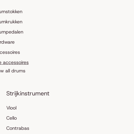
umstokken
umkrukken
umpedalen
rdware
cessoires
le accessoires
ew all drums
Strijkinstrument
Viool
Cello
Contrabas