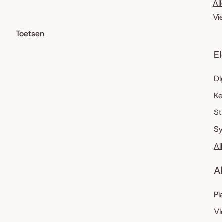
Al
Vi
Toetsen
E
Di
K
S
Sy
Al
A
Pi
Vl