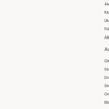
Ak
Kl
Uk
Fo
Al
A
Gi
St
Dr
St
On
Bl