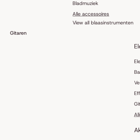
Bladmuziek
Alle accessoires
View all blaasinstrumenten
Gitaren
El
El
Ba
Ve
Ef
Gi
Al
Ak