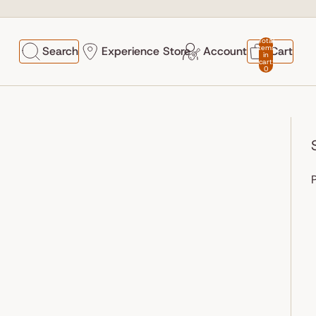
Total
items
Search
Experience Store
Account
Cart
in
cart:
0