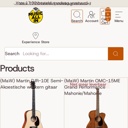
Skip to content
Voor 17:00 besteld, vandaag verstuurd
Voor 17:00 besteld, vandaag verstuurd
Total
items
in
cart:
Cart
0
Search
Account
Menu
Cart
Experience Store
Search
Products
(MaW) Martin DJR-10E Semi-
(MaW) Martin OMC-15ME
Niet meer leverbaar
Akoestische western gitaar
Grand Performance
Mahonie/Mahonie