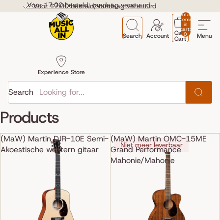
Skip to content
Voor 17:00 besteld, vandaag verstuurd
Voor 17:00 besteld, vandaag verstuurd
Total
items
in
cart:
Cart
0
Search
Account
Menu
Cart
Experience Store
Search
Products
(MaW) Martin DJR-10E Semi-
(MaW) Martin OMC-15ME
Niet meer leverbaar
Akoestische western gitaar
Grand Performance
Mahonie/Mahonie