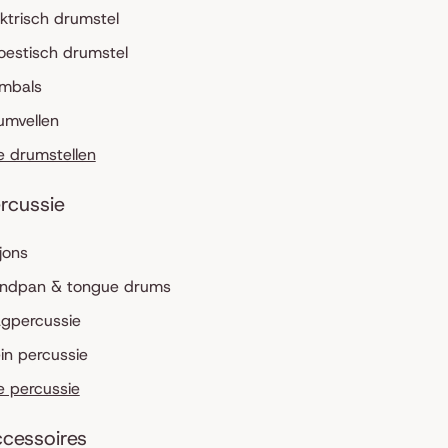
ektrisch drumstel
oestisch drumstel
mbals
umvellen
le drumstellen
rcussie
jons
ndpan & tongue drums
agpercussie
ein percussie
le percussie
cessoires