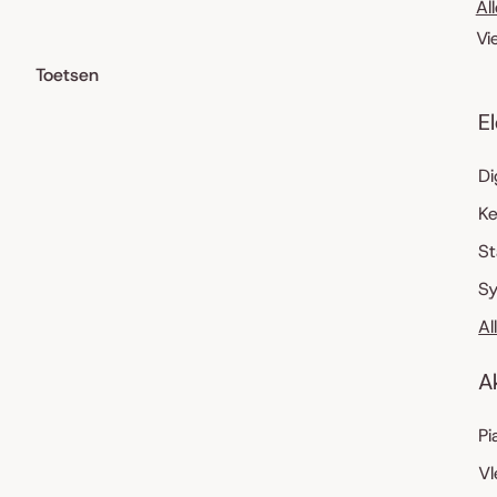
Al
Vi
Toetsen
E
Di
K
S
Sy
Al
A
Pi
Vl