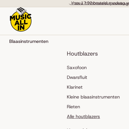
Skip to content
Voor 17:00 besteld, vandaag v
Voor 17:00 besteld, vandaag
Blaasinstrumenten
Houtblazers
Saxofoon
Dwarsfluit
Klarinet
Kleine blaasinstrumenten
Rieten
Alle houtblazers