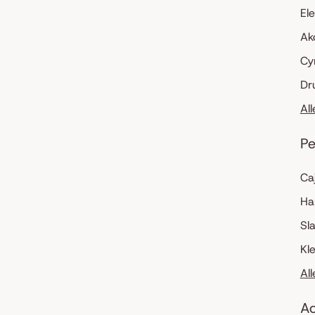
El
Ak
Cy
Dr
Al
Pe
Ca
Ha
Sl
Kl
Al
Ac