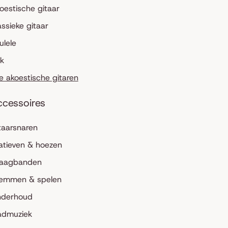
oestische gitaar
assieke gitaar
ulele
lk
le akoestische gitaren
ccessoires
taarsnaren
atieven & hoezen
aagbanden
emmen & spelen
derhoud
admuziek