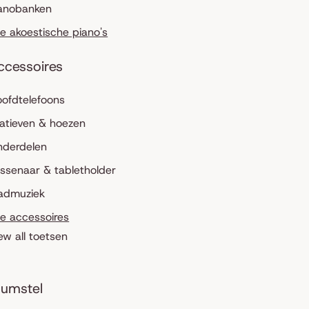
anobanken
le akoestische piano's
ccessoires
ofdtelefoons
atieven & hoezen
nderdelen
ssenaar & tabletholder
admuziek
le accessoires
ew all toetsen
umstel