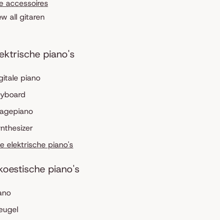
le accessoires
ew all gitaren
lektrische piano's
gitale piano
eyboard
tagepiano
nthesizer
le elektrische piano's
koestische piano's
ano
eugel