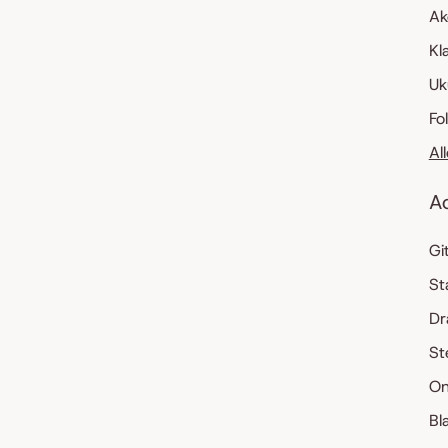
Ak
Kl
Uk
Fo
Al
A
Gi
St
Dr
St
On
Bl