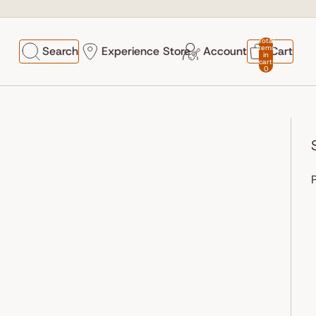
Total
items
Search
Experience Store
Account
Cart
in
cart:
0