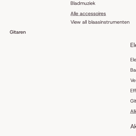
Bladmuziek
Alle accessoires
View all blaasinstrumenten
Gitaren
El
El
Ba
Ve
Ef
Gi
Al
Ak