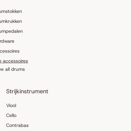
umstokken
umkrukken
umpedalen
rdware
cessoires
le accessoires
ew all drums
Strijkinstrument
Viool
Cello
Contrabas