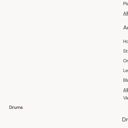
Pi
Al
A
Ho
St
O
Le
Bl
Al
Vi
Drums
Dr