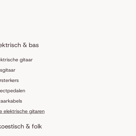
ektrisch & bas
ektrische gitaar
sgitaar
rsterkers
fectpedalen
taarkabels
le elektrische gitaren
oestisch & folk