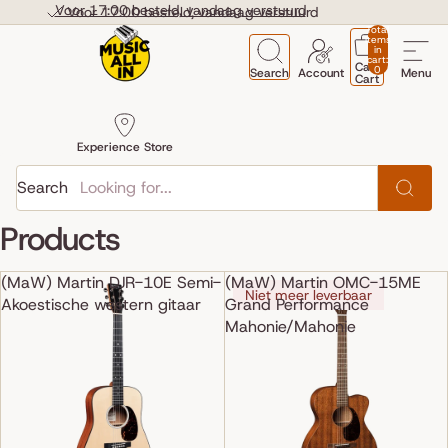
Skip to content
Voor 17:00 besteld, vandaag verstuurd
Voor 17:00 besteld, vandaag verstuurd
Total
items
in
cart:
Cart
0
Search
Account
Menu
Cart
Experience Store
Search
Products
(MaW) Martin DJR-10E Semi-
(MaW) Martin OMC-15ME
Niet meer leverbaar
Akoestische western gitaar
Grand Performance
Mahonie/Mahonie