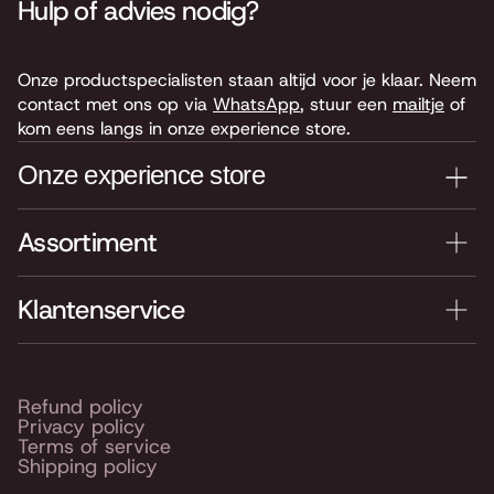
Hulp of advies nodig?
Onze productspecialisten staan altijd voor je klaar. Neem
contact met ons op via
WhatsApp
, stuur een
mailtje
of
kom eens langs in onze experience store.
Onze experience store
Assortiment
Je nieuwe instrument testen? Kom langs in onze winkel
van 4.000 m2 vol instrumenten, bladmuziek,
accessoires en onderdelen. Je vindt ons hier:
Klantenservice
Keyserswey 63
2201 CX Noordwijk
Routebeschrijving
Refund policy
Privacy policy
Openingstijden
Terms of service
Shipping policy