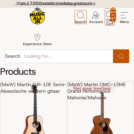
Skip to content
Voor 17:00 besteld, vandaag verstuurd
Voor 17:00 besteld, vandaag verstuurd
Total
items
in
cart:
Cart
0
Search
Account
Menu
Cart
Experience Store
Search
Products
(MaW) Martin DJR-10E Semi-
(MaW) Martin OMC-15ME
Niet meer leverbaar
Akoestische western gitaar
Grand Performance
Mahonie/Mahonie