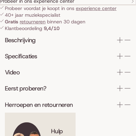
Probeer in ons experience center
Probeer voordat je koopt in ons
experience center
40+ jaar muziekspecialist
Gratis
retourneren
binnen 30 dagen
Klantbeoordeling
9,4/10
Beschrijving
Specificaties
Video
Eerst proberen?
Herroepen en retourneren
Hulp