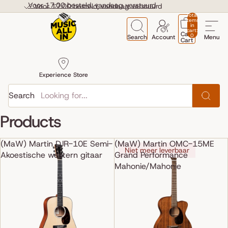
Skip to content
Voor 17:00 besteld, vandaag verstuurd
Voor 17:00 besteld, vandaag verstuurd
Total
items
in
cart:
Cart
0
Search
Account
Menu
Cart
Experience Store
Search
Products
(MaW) Martin DJR-10E Semi-
(MaW) Martin OMC-15ME
Niet meer leverbaar
Akoestische western gitaar
Grand Performance
Mahonie/Mahonie