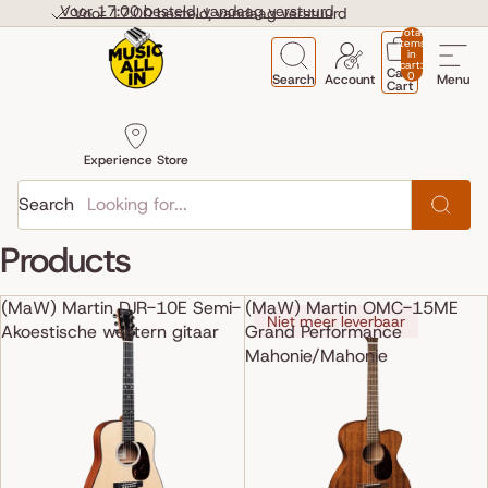
Skip to content
Voor 17:00 besteld, vandaag verstuurd
Voor 17:00 besteld, vandaag verstuurd
Total
items
in
cart:
Cart
0
Search
Account
Menu
Cart
Experience Store
Search
Products
(MaW) Martin DJR-10E Semi-
(MaW) Martin OMC-15ME
Niet meer leverbaar
Akoestische western gitaar
Grand Performance
Mahonie/Mahonie