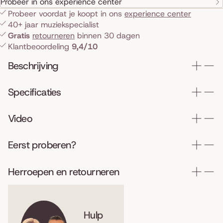
Probeer in ons experience center
Probeer voordat je koopt in ons
experience center
40+ jaar muziekspecialist
Gratis
retourneren
binnen 30 dagen
Klantbeoordeling
9,4/10
Beschrijving
Specificaties
Video
Eerst proberen?
Herroepen en retourneren
Hulp