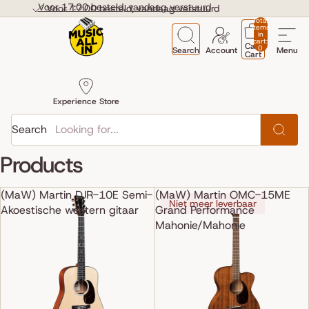
Skip to content
Voor 17:00 besteld, vandaag verstuurd
Voor 17:00 besteld, vandaag verstuurd
Total
items
in
cart:
Cart
0
Search
Account
Menu
Cart
Experience Store
Search
Products
(MaW) Martin DJR-10E Semi-
(MaW) Martin OMC-15ME
Niet meer leverbaar
Akoestische western gitaar
Grand Performance
Mahonie/Mahonie