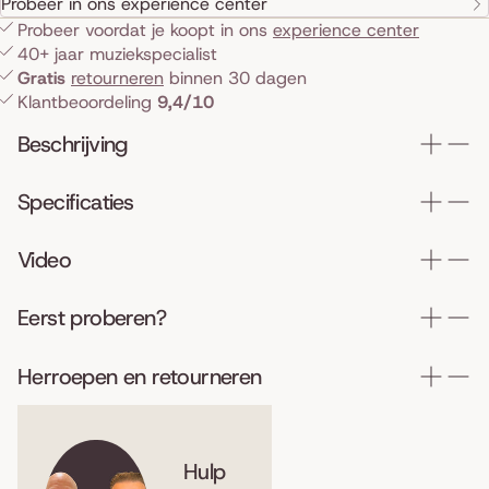
Probeer in ons experience center
Probeer voordat je koopt in ons
experience center
40+ jaar muziekspecialist
Gratis
retourneren
binnen 30 dagen
Klantbeoordeling
9,4/10
Beschrijving
Specificaties
Video
Eerst proberen?
Herroepen en retourneren
Hulp