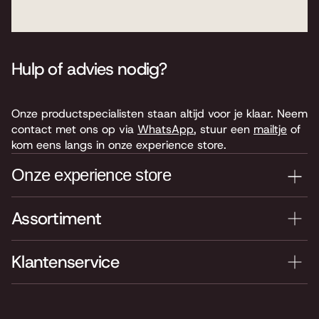
Hulp of advies nodig?
Onze productspecialisten staan altijd voor je klaar. Neem
contact met ons op via
WhatsApp
, stuur een
mailtje
of
kom eens langs in onze experience store.
Onze experience store
Assortiment
Je nieuwe instrument testen? Kom langs in onze winkel
van 4.000 m2 vol instrumenten, bladmuziek,
accessoires en onderdelen. Je vindt ons hier:
Klantenservice
Keyserswey 63
2201 CX Noordwijk
Routebeschrijving