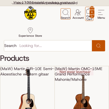
Skip to content
Voor 17:00 besteld, vandaag verstuurd
Voor 17:00 besteld, vandaag verstuurd
Total
items
in
cart:
Cart
0
Search
Account
Menu
Cart
Experience Store
Search
Products
(MaW) Martin DJR-10E Semi-
(MaW) Martin OMC-15ME
Niet meer leverbaar
Akoestische western gitaar
Grand Performance
Mahonie/Mahonie