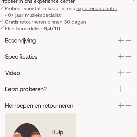
Probeer in ons experience center
Probeer voordat je koopt in ons
experience center
40+ jaar muziekspecialist
Gratis
retourneren
binnen 30 dagen
Klantbeoordeling
9,4/10
Beschrijving
Specificaties
Video
Eerst proberen?
Herroepen en retourneren
Hulp