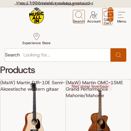
Skip to content
Voor 17:00 besteld, vandaag verstuurd
Voor 17:00 besteld, vandaag verstuurd
Total
items
in
cart:
Cart
0
Search
Account
Menu
Cart
Experience Store
Search
Products
(MaW) Martin DJR-10E Semi-
(MaW) Martin OMC-15ME
Niet meer leverbaar
Akoestische western gitaar
Grand Performance
Mahonie/Mahonie