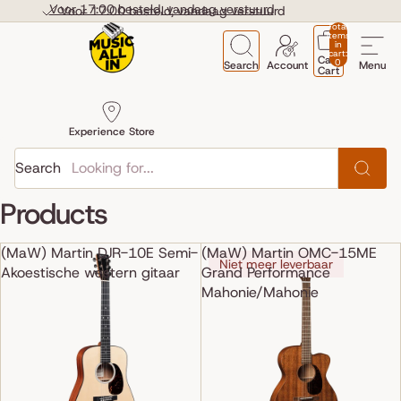
Skip to content
Voor 17:00 besteld, vandaag verstuurd
Voor 17:00 besteld, vandaag verstuurd
Total
items
in
cart:
Cart
0
Search
Account
Menu
Cart
Experience Store
Search
Products
(MaW) Martin DJR-10E Semi-
(MaW) Martin OMC-15ME
Niet meer leverbaar
Akoestische western gitaar
Grand Performance
Mahonie/Mahonie