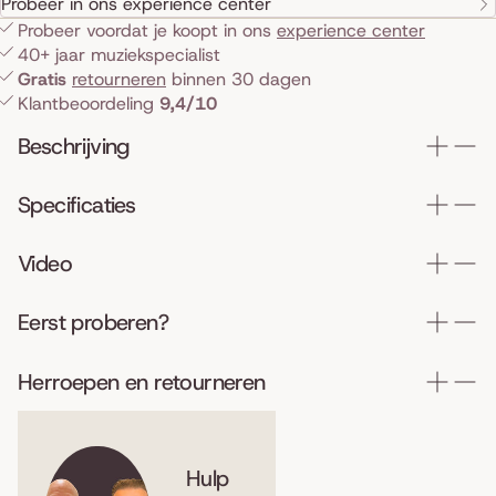
Probeer in ons experience center
Probeer voordat je koopt in ons
experience center
40+ jaar muziekspecialist
Gratis
retourneren
binnen 30 dagen
Klantbeoordeling
9,4/10
Beschrijving
Specificaties
Video
Eerst proberen?
Herroepen en retourneren
Hulp