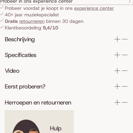
Probeer in ons experience center
Probeer voordat je koopt in ons
experience center
40+ jaar muziekspecialist
Gratis
retourneren
binnen 30 dagen
Klantbeoordeling
9,4/10
Beschrijving
Specificaties
Video
Eerst proberen?
Herroepen en retourneren
Hulp