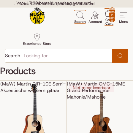
Skip to content
Voor 17:00 besteld, vandaag verstuurd
Voor 17:00 besteld, vandaag verstuurd
Total
items
in
cart:
Cart
0
Search
Account
Menu
Cart
Experience Store
Search
Products
(MaW) Martin DJR-10E Semi-
(MaW) Martin OMC-15ME
Niet meer leverbaar
Akoestische western gitaar
Grand Performance
Mahonie/Mahonie