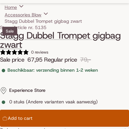
Home
Accessories Blow
Stagg Dubbel Trompet gigbag zwart
Skip to product information
Stagg
Article nr. 5135
Sale
Stagg Dubbel Trompet gigbag
zwart
0 reviews
Sale price
67,95
Regular price
79,-
Beschikbaar: verzending binnen 1‑2 weken
Experience Store
0 stuks (Andere varianten vaak aanwezig)
Add to cart