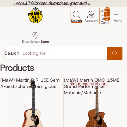
Skip to content
Voor 17:00 besteld, vandaag verstuurd
Voor 17:00 besteld, vandaag verstuurd
Total
items
in
cart:
Cart
0
Search
Account
Menu
Cart
Experience Store
Search
Products
(MaW) Martin DJR-10E Semi-
(MaW) Martin OMC-15ME
Niet meer leverbaar
Akoestische western gitaar
Grand Performance
Mahonie/Mahonie