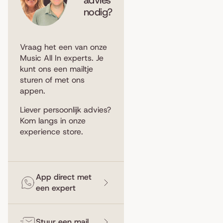
nodig?
Vraag het een van onze
Music All In experts. Je
kunt ons een
mailtje
sturen
of met ons
appen
.
Liever persoonlijk advies?
Kom langs in
onze
experience store
.
App direct met
een expert
Stuur een mail