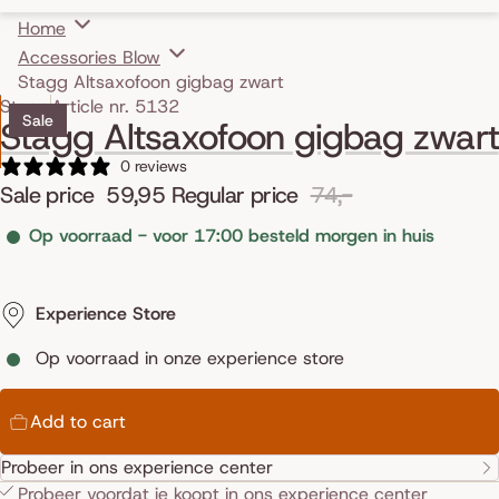
Home
Accessories Blow
Stagg Altsaxofoon gigbag zwart
Skip to product information
Stagg
Article nr. 5132
Sale
Stagg Altsaxofoon gigbag zwart
0 reviews
Sale price
59,95
Regular price
74,-
Op voorraad - voor 17:00 besteld morgen in huis
Experience Store
Op voorraad in onze experience store
Add to cart
Probeer in ons experience center
Probeer voordat je koopt in ons
experience center