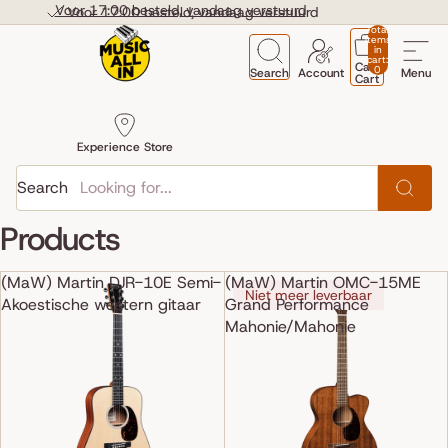
Skip to content
Voor 17:00 besteld, vandaag verstuurd
Voor 17:00 besteld, vandaag verstuurd
Total
items
in
cart:
Cart
0
Search
Account
Menu
Cart
Experience Store
Search
Products
(MaW) Martin DJR-10E Semi-
(MaW) Martin OMC-15ME
Niet meer leverbaar
Akoestische western gitaar
Grand Performance
Mahonie/Mahonie