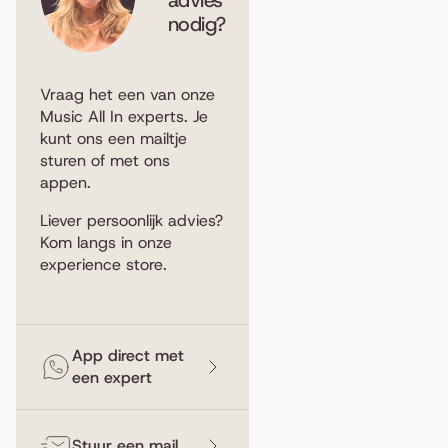
nodig?
Vraag het een van onze
Music All In experts. Je
kunt ons een
mailtje
sturen
of met ons
appen
.
Liever persoonlijk advies?
Kom langs in
onze
experience store
.
App direct met
een expert
Stuur een mail