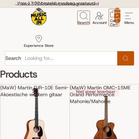
Skip to content
Voor 17:00 besteld, vandaag verstuurd
Voor 17:00 besteld, vandaag verstuurd
Total
items
in
cart:
Cart
0
Search
Account
Menu
Cart
Experience Store
Search
Products
(MaW) Martin DJR-10E Semi-
(MaW) Martin OMC-15ME
Niet meer leverbaar
Akoestische western gitaar
Grand Performance
Mahonie/Mahonie