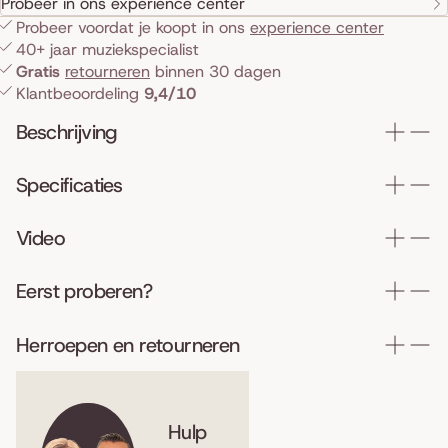
Probeer in ons experience center
Probeer voordat je koopt in ons
experience center
40+ jaar muziekspecialist
Gratis
retourneren
binnen 30 dagen
Klantbeoordeling
9,4/10
Beschrijving
Specificaties
Video
Eerst proberen?
Herroepen en retourneren
Hulp