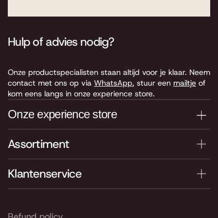
Hulp of advies nodig?
Onze productspecialisten staan altijd voor je klaar. Neem
contact met ons op via
WhatsApp
, stuur een
mailtje
of
kom eens langs in onze experience store.
Onze experience store
Assortiment
Je nieuwe instrument testen? Kom langs in onze winkel
van 4.000 m2 vol instrumenten, bladmuziek,
accessoires en onderdelen. Je vindt ons hier:
Klantenservice
Keyserswey 63
2201 CX Noordwijk
Routebeschrijving
Refund policy