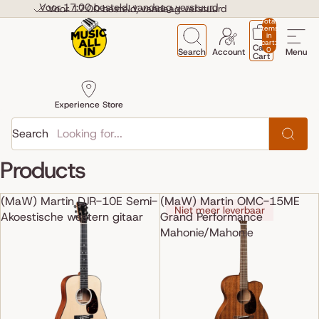
Skip to content
Voor 17:00 besteld, vandaag verstuurd
Voor 17:00 besteld, vandaag verstuurd
Total
items
in
cart:
Cart
0
Search
Account
Menu
Cart
Experience Store
Search
Products
(MaW) Martin DJR-10E Semi-
(MaW) Martin OMC-15ME
Niet meer leverbaar
Akoestische western gitaar
Grand Performance
Mahonie/Mahonie