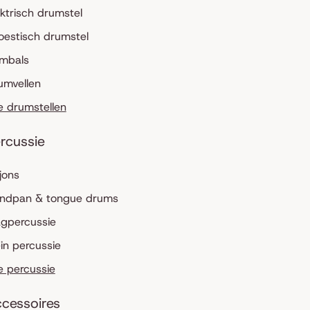
ektrisch drumstel
oestisch drumstel
mbals
umvellen
le drumstellen
rcussie
jons
ndpan & tongue drums
agpercussie
ein percussie
le percussie
cessoires