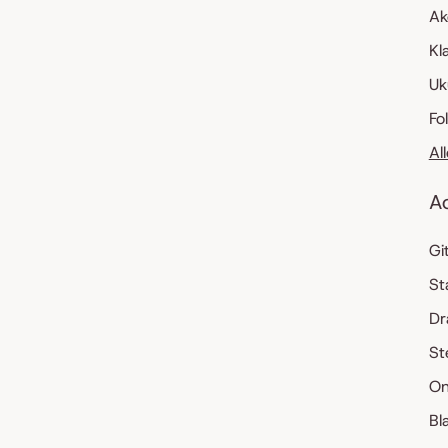
Ak
Kl
Uk
Fo
Al
A
Gi
St
Dr
St
On
Bl