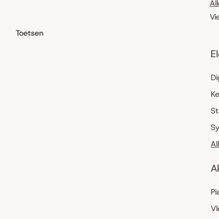
Al
Vi
Toetsen
E
Di
K
S
Sy
Al
A
Pi
Vl