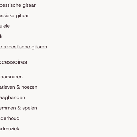
oestische gitaar
assieke gitaar
ulele
lk
le akoestische gitaren
ccessoires
taarsnaren
atieven & hoezen
aagbanden
emmen & spelen
derhoud
admuziek