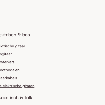
ektrisch & bas
ektrische gitaar
sgitaar
rsterkers
fectpedalen
taarkabels
le elektrische gitaren
oestisch & folk