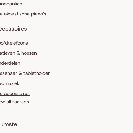
anobanken
le akoestische piano's
ccessoires
ofdtelefoons
atieven & hoezen
nderdelen
ssenaar & tabletholder
admuziek
le accessoires
ew all toetsen
umstel