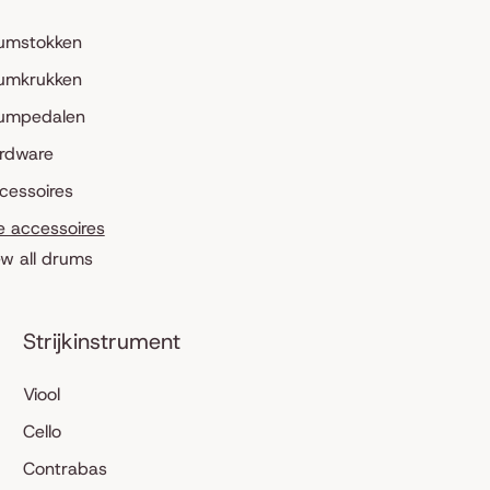
umstokken
umkrukken
umpedalen
rdware
cessoires
le accessoires
ew all drums
Strijkinstrument
Viool
Cello
Contrabas