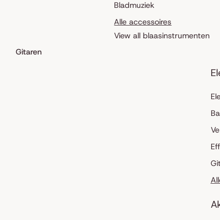
Bladmuziek
Alle accessoires
View all blaasinstrumenten
Gitaren
El
El
Ba
Ve
Ef
Gi
Al
Ak