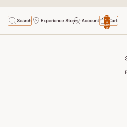
Total
items
Search
Experience Store
Account
Cart
in
cart:
0