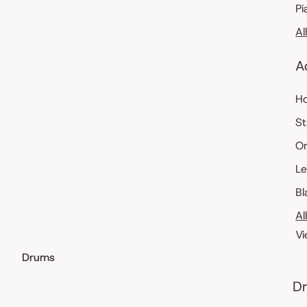
Pi
Al
A
Ho
St
O
Le
Bl
Al
Vi
Drums
Dr