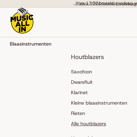
Skip to content
Voor 17:00 besteld, vandaag v
Voor 17:00 besteld, vandaag
Blaasinstrumenten
Houtblazers
Saxofoon
Dwarsfluit
Klarinet
Kleine blaasinstrumenten
Rieten
Alle houtblazers