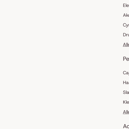
El
Ak
Cy
Dr
Al
Pe
Ca
Ha
Sl
Kl
Al
Ac