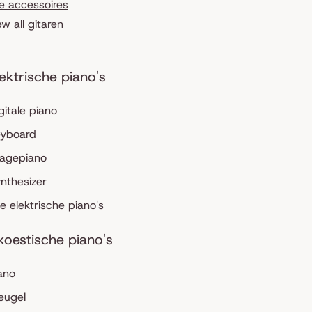
le accessoires
ew all gitaren
lektrische piano's
gitale piano
eyboard
tagepiano
nthesizer
le elektrische piano's
koestische piano's
ano
eugel