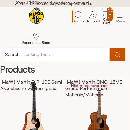
Skip to content
Voor 17:00 besteld, vandaag verstuurd
Voor 17:00 besteld, vandaag verstuurd
Total
items
in
cart:
Cart
0
Search
Account
Menu
Cart
Experience Store
Search
Products
(MaW) Martin DJR-10E Semi-
(MaW) Martin OMC-15ME
Niet meer leverbaar
Akoestische western gitaar
Grand Performance
Mahonie/Mahonie