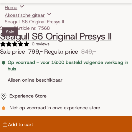
Home
Akoestische gitaar
Seagull S6 Original Presys II
Skip to product information
Seagull
Article nr. 7568
Sale
Seagull S6 Original Presys II
0 reviews
Sale price
799,-
Regular price
849,-
Op voorraad - voor 16:00 besteld volgende werkdag in
huis
Alleen online beschikbaar
Experience Store
Niet op voorraad in onze experience store
Add to cart