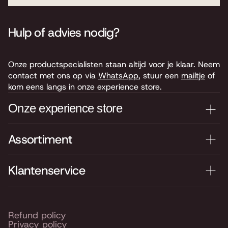
Hulp of advies nodig?
Onze productspecialisten staan altijd voor je klaar. Neem
contact met ons op via
WhatsApp
, stuur een
mailtje
of
kom eens langs in onze experience store.
Onze experience store
Assortiment
Je nieuwe instrument testen? Kom langs in onze winkel
van 4.000 m2 vol instrumenten, bladmuziek,
accessoires en onderdelen. Je vindt ons hier:
Klantenservice
Keyserswey 63
2201 CX Noordwijk
Routebeschrijving
Refund policy
Privacy policy