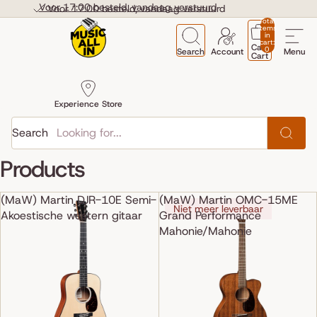
Skip to content
Voor 17:00 besteld, vandaag verstuurd
Voor 17:00 besteld, vandaag verstuurd
Total
items
in
cart:
Cart
0
Search
Account
Menu
Cart
Experience Store
Search
Products
(MaW) Martin DJR-10E Semi-
(MaW) Martin OMC-15ME
Niet meer leverbaar
Akoestische western gitaar
Grand Performance
Mahonie/Mahonie