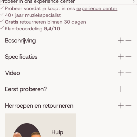
Probeer in ons experience center
Probeer voordat je koopt in ons
experience center
40+ jaar muziekspecialist
Gratis
retourneren
binnen 30 dagen
Klantbeoordeling
9,4/10
Beschrijving
Specificaties
Video
Eerst proberen?
Herroepen en retourneren
Hulp