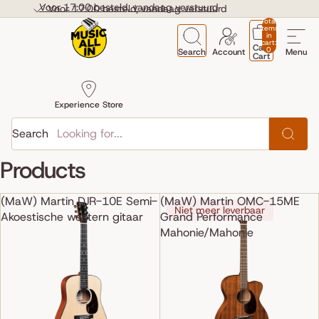
Skip to content
Voor 17:00 besteld, vandaag verstuurd
Voor 17:00 besteld, vandaag verstuurd
Total
items
in
cart:
Cart
0
Search
Account
Menu
Cart
Experience Store
Search
Products
(MaW) Martin DJR-10E Semi-
(MaW) Martin OMC-15ME
Niet meer leverbaar
Akoestische western gitaar
Grand Performance
Mahonie/Mahonie