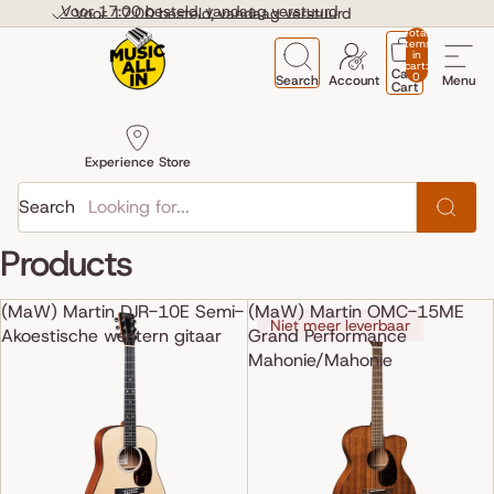
Skip to content
Voor 17:00 besteld, vandaag verstuurd
Voor 17:00 besteld, vandaag verstuurd
Total
items
in
cart:
Cart
0
Search
Account
Menu
Cart
Experience Store
Search
Products
(MaW) Martin DJR-10E Semi-
(MaW) Martin OMC-15ME
Niet meer leverbaar
Akoestische western gitaar
Grand Performance
Mahonie/Mahonie