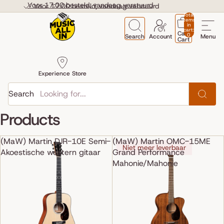
Skip to content
Voor 17:00 besteld, vandaag verstuurd
Voor 17:00 besteld, vandaag verstuurd
Total
items
in
cart:
Cart
0
Search
Account
Menu
Cart
Experience Store
Search
Products
(MaW) Martin DJR-10E Semi-
(MaW) Martin OMC-15ME
Niet meer leverbaar
Akoestische western gitaar
Grand Performance
Mahonie/Mahonie