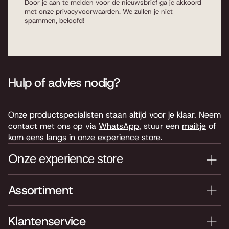
Door je aan te melden voor de nieuwsbrief ga je akkoord
met onze
privacyvoorwaarden
. We zullen je niet
spammen, beloofd!
Hulp of advies nodig?
Onze productspecialisten staan altijd voor je klaar. Neem
contact met ons op via
WhatsApp
, stuur een
mailtje
of
kom eens langs in onze experience store.
Onze experience store
Assortiment
Je nieuwe instrument testen? Kom langs in onze winkel
van 4.000 m2 vol instrumenten, bladmuziek,
accessoires en onderdelen. Je vindt ons hier:
Klantenservice