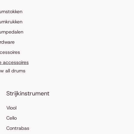
umstokken
umkrukken
umpedalen
rdware
cessoires
le accessoires
ew all drums
Strijkinstrument
Viool
Cello
Contrabas