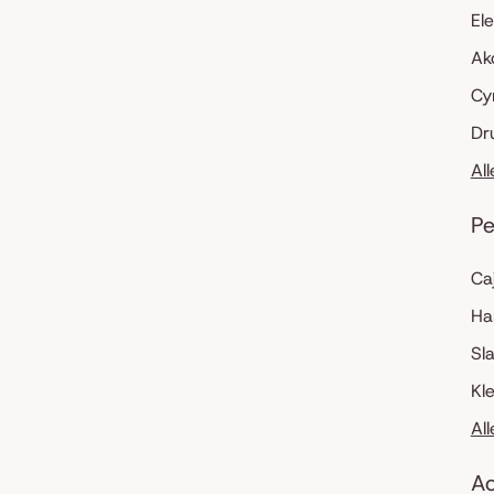
El
Ak
Cy
Dr
Al
Pe
Ca
Ha
Sl
Kl
Al
Ac