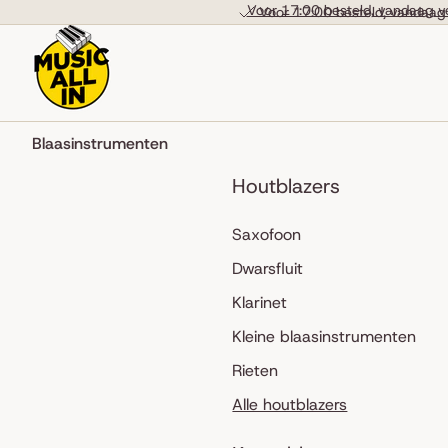
Skip to content
Voor 17:00 besteld, vandaag v
Voor 17:00 besteld, vandaag
Blaasinstrumenten
Houtblazers
Saxofoon
Dwarsfluit
Klarinet
Kleine blaasinstrumenten
Rieten
Alle houtblazers