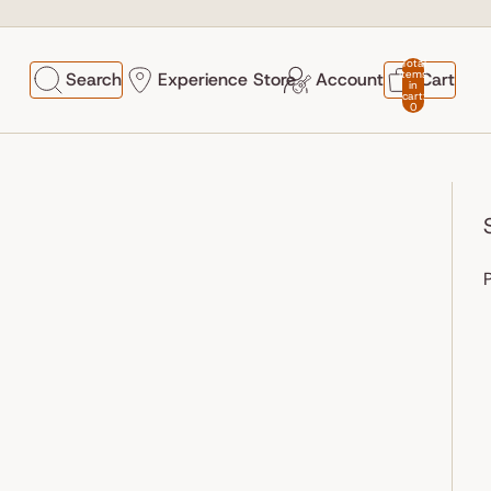
Total
items
Search
Experience Store
Account
Cart
in
cart:
0