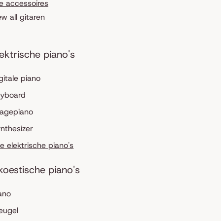
le accessoires
ew all gitaren
lektrische piano's
gitale piano
eyboard
tagepiano
nthesizer
le elektrische piano's
koestische piano's
ano
eugel