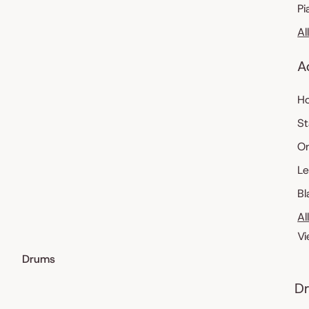
Pi
Al
A
Ho
St
O
Le
Bl
Al
Vi
Drums
Dr