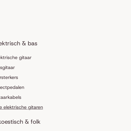
ektrisch & bas
ektrische gitaar
sgitaar
rsterkers
fectpedalen
taarkabels
le elektrische gitaren
oestisch & folk