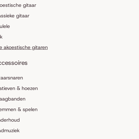
oestische gitaar
assieke gitaar
ulele
lk
le akoestische gitaren
ccessoires
taarsnaren
atieven & hoezen
aagbanden
emmen & spelen
derhoud
admuziek