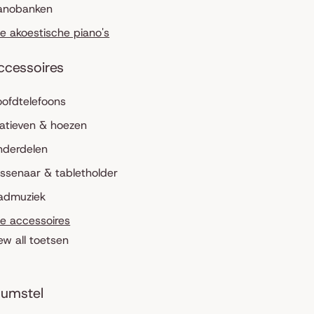
anobanken
le akoestische piano's
ccessoires
ofdtelefoons
atieven & hoezen
nderdelen
ssenaar & tabletholder
admuziek
le accessoires
ew all toetsen
umstel