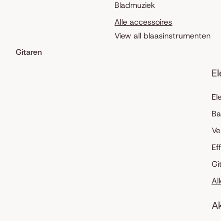
Bladmuziek
Alle accessoires
View all blaasinstrumenten
Gitaren
El
El
Ba
Ve
Ef
Gi
Al
Ak