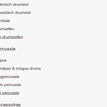
ektrisch drumstel
oestisch drumstel
mbals
umvellen
le drumstellen
rcussie
jons
ndpan & tongue drums
agpercussie
ein percussie
le percussie
cessoires