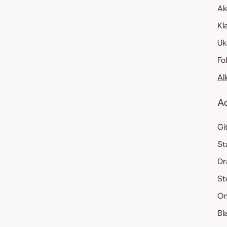
Ak
Kl
Uk
Fo
Al
A
Gi
St
Dr
St
On
Bl