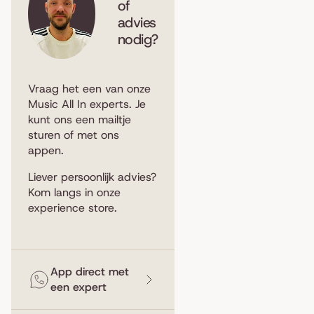
of
advies
nodig?
Vraag het een van onze
Music All In experts. Je
kunt ons een
mailtje
sturen
of met ons
appen
.
Liever persoonlijk advies?
Kom langs in
onze
experience store
.
App direct met
een expert