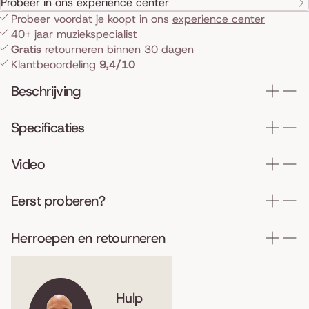
Probeer in ons experience center
Probeer voordat je koopt in ons
experience center
40+ jaar muziekspecialist
Gratis
retourneren
binnen 30 dagen
Klantbeoordeling
9,4/10
Beschrijving
Specificaties
Video
Eerst proberen?
Herroepen en retourneren
Hulp