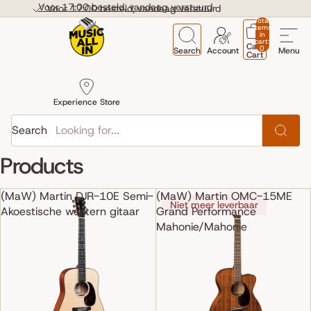
Skip to content
Voor 17:00 besteld, vandaag verstuurd
Voor 17:00 besteld, vandaag verstuurd
Total
items
in
cart:
Cart
0
Search
Account
Menu
Cart
Experience Store
Search
Products
(MaW) Martin DJR-10E Semi-
(MaW) Martin OMC-15ME
Niet meer leverbaar
Akoestische western gitaar
Grand Performance
Mahonie/Mahonie