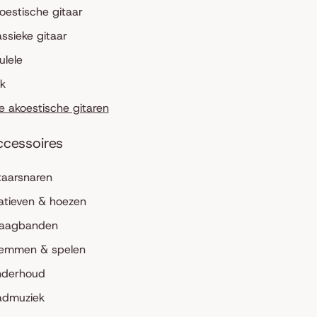
oestische gitaar
assieke gitaar
ulele
lk
le akoestische gitaren
ccessoires
taarsnaren
atieven & hoezen
aagbanden
emmen & spelen
derhoud
admuziek