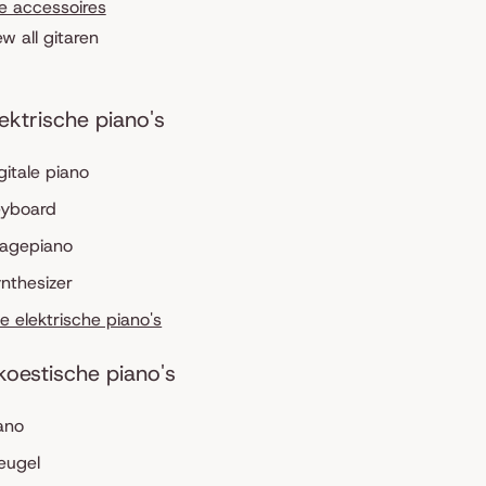
le accessoires
ew all gitaren
lektrische piano's
gitale piano
eyboard
tagepiano
nthesizer
le elektrische piano's
koestische piano's
ano
eugel