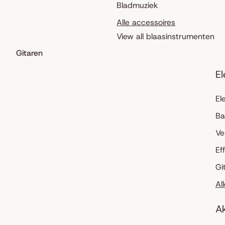
Bladmuziek
Alle accessoires
View all blaasinstrumenten
Gitaren
El
El
Ba
Ve
Ef
Gi
Al
Ak