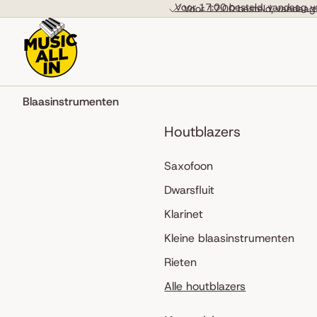
Skip to content
Voor 17:00 besteld, vandaag v
Voor 17:00 besteld, vandaag
Blaasinstrumenten
Houtblazers
Saxofoon
Dwarsfluit
Klarinet
Kleine blaasinstrumenten
Rieten
Alle houtblazers