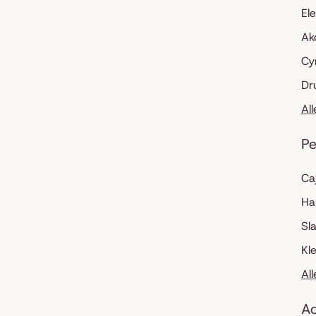
El
Ak
Cy
Dr
Al
Pe
Ca
Ha
Sl
Kl
Al
Ac