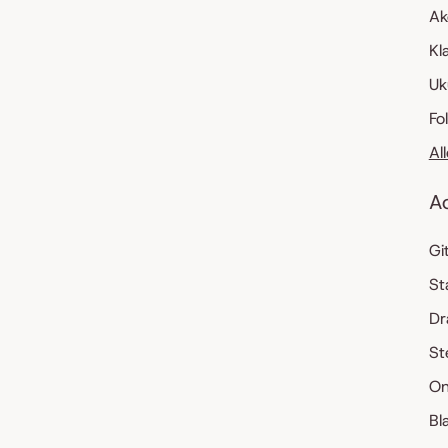
Ak
Kl
Uk
Fo
Al
A
Gi
St
Dr
St
On
Bl