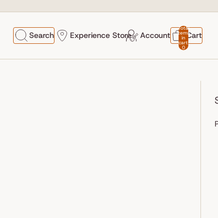
Total
items
Search
Experience Store
Account
Cart
in
cart:
0