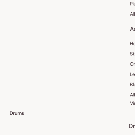
Pi
Al
A
Ho
St
O
Le
Bl
Al
Vi
Drums
Dr