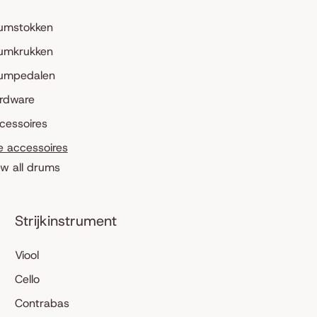
umstokken
umkrukken
umpedalen
rdware
cessoires
le accessoires
ew all drums
Strijkinstrument
Viool
Cello
Contrabas