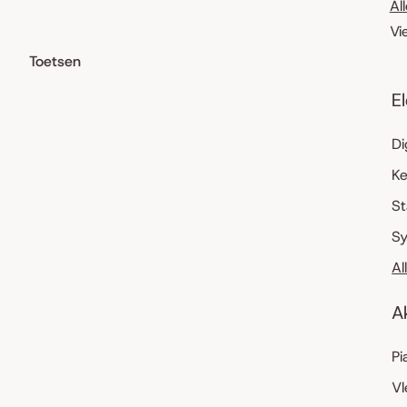
Al
Vi
Toetsen
E
Di
K
S
Sy
Al
A
Pi
Vl