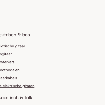
ektrisch & bas
ektrische gitaar
sgitaar
rsterkers
fectpedalen
taarkabels
le elektrische gitaren
oestisch & folk