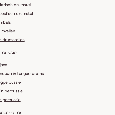
ektrisch drumstel
oestisch drumstel
mbals
umvellen
le drumstellen
rcussie
jons
ndpan & tongue drums
agpercussie
ein percussie
le percussie
cessoires