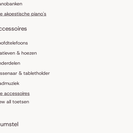
anobanken
le akoestische piano's
ccessoires
ofdtelefoons
atieven & hoezen
nderdelen
ssenaar & tabletholder
admuziek
le accessoires
ew all toetsen
umstel