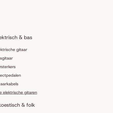
ektrisch & bas
ektrische gitaar
sgitaar
rsterkers
fectpedalen
taarkabels
le elektrische gitaren
oestisch & folk