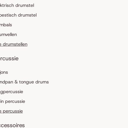
ektrisch drumstel
oestisch drumstel
mbals
umvellen
le drumstellen
rcussie
jons
ndpan & tongue drums
agpercussie
ein percussie
le percussie
cessoires