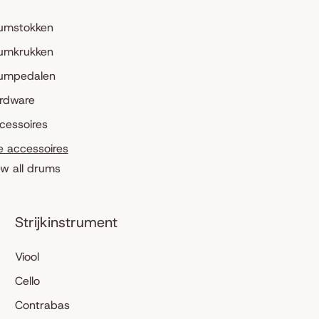
umstokken
umkrukken
umpedalen
rdware
cessoires
le accessoires
ew all drums
Strijkinstrument
Viool
Cello
Contrabas