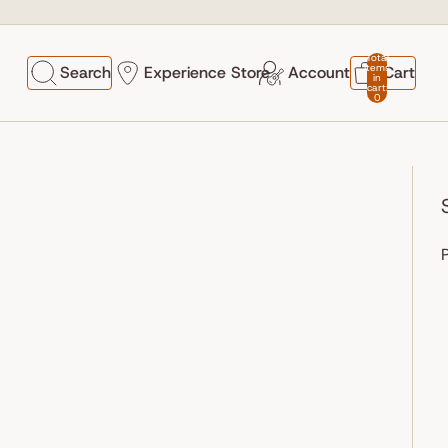
Total
items
Search
Experience Store
Account
Cart
in
cart:
0