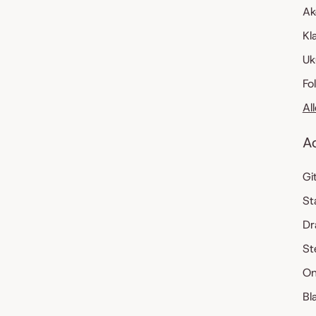
Ak
Kl
Uk
Fo
Al
A
Gi
St
Dr
St
On
Bl