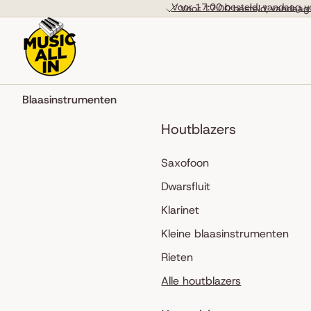
Skip to content
Voor 17:00 besteld, vandaag v
Voor 17:00 besteld, vandaag
Blaasinstrumenten
Houtblazers
Saxofoon
Dwarsfluit
Klarinet
Kleine blaasinstrumenten
Rieten
Alle houtblazers