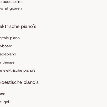
le accessoires
ew all gitaren
lektrische piano's
gitale piano
eyboard
tagepiano
nthesizer
le elektrische piano's
koestische piano's
ano
eugel