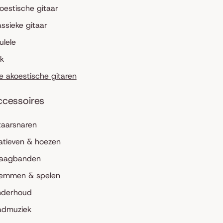
oestische gitaar
assieke gitaar
ulele
lk
le akoestische gitaren
ccessoires
taarsnaren
atieven & hoezen
aagbanden
emmen & spelen
derhoud
admuziek