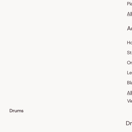
Pi
Al
A
Ho
St
O
Le
Bl
Al
Vi
Drums
Dr