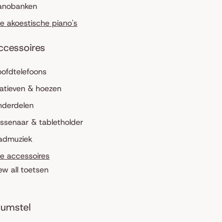
anobanken
le akoestische piano's
ccessoires
ofdtelefoons
atieven & hoezen
nderdelen
ssenaar & tabletholder
admuziek
le accessoires
ew all toetsen
umstel