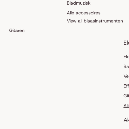
Bladmuziek
Alle accessoires
View all blaasinstrumenten
Gitaren
El
El
Ba
Ve
Ef
Gi
Al
Ak