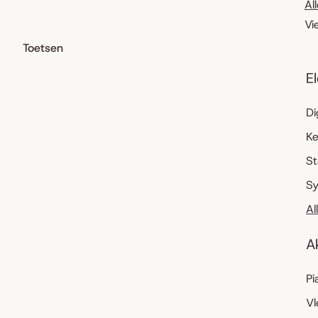
Al
Vi
Toetsen
E
Di
K
S
Sy
Al
A
Pi
Vl