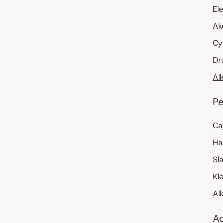
El
Ak
Cy
Dr
Al
Pe
Ca
Ha
Sl
Kl
Al
Ac