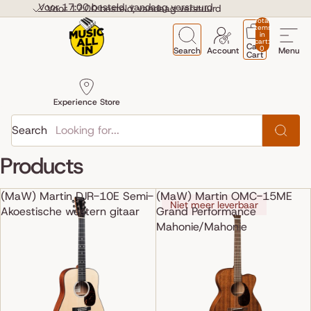
Skip to content
Voor 17:00 besteld, vandaag verstuurd
Voor 17:00 besteld, vandaag verstuurd
Total
items
in
cart:
Cart
0
Search
Account
Menu
Cart
Experience Store
Search
Products
(MaW) Martin DJR-10E Semi-
(MaW) Martin OMC-15ME
Niet meer leverbaar
Akoestische western gitaar
Grand Performance
Mahonie/Mahonie