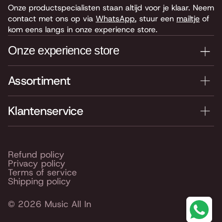
Onze productspecialisten staan altijd voor je klaar. Neem
contact met ons op via
WhatsApp
, stuur een
mailtje
of
kom eens langs in onze experience store.
Onze experience store
Assortiment
Je nieuwe instrument testen? Kom langs in onze winkel
van 4.000 m2 vol instrumenten, bladmuziek,
accessoires en onderdelen. Je vindt ons hier:
Klantenservice
Keyserswey 63
2201 CX Noordwijk
Routebeschrijving
Refund policy
Privacy policy
Openingstijden
Terms of service
Shipping policy
© 2026
Music All In