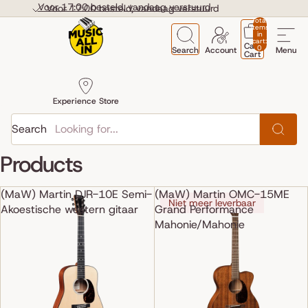
Skip to content
Voor 17:00 besteld, vandaag verstuurd
Voor 17:00 besteld, vandaag verstuurd
Total
items
in
cart:
Cart
0
Search
Account
Menu
Cart
Experience Store
Search
Products
(MaW) Martin DJR-10E Semi-
(MaW) Martin OMC-15ME
Niet meer leverbaar
Akoestische western gitaar
Grand Performance
Mahonie/Mahonie